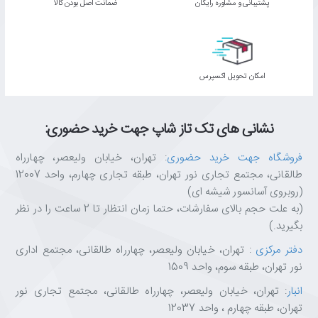
پشتیبانی و مشاوره رایگان
ﺿﻤﺎﻧﺖ اﺻﻞ ﺑﻮدن ﮐﺎﻟﺎ
اﻣﮑﺎن ﺗﺤﻮﯾﻞ اﮐﺴﭙﺮس
نشانی های تک تاز شاپ جهت خرید حضوری:
فروشگاه جهت خرید حضوری
: تهران، خیابان ولیعصر، چهارراه
طالقانی، مجتمع تجاری نور تهران، طبقه تجاری چهارم، واحد 12007
(روبروی آسانسور شیشه ای)
(به علت حجم بالای سفارشات، حتما زمان انتظار تا 2 ساعت را در نظر
بگیرید.)
دفتر مرکزی
: تهران، خیابان ولیعصر، چهارراه طالقانی، مجتمع اداری
نور تهران، طبقه سوم، واحد 1509
انبار
: تهران، خیابان ولیعصر، چهارراه طالقانی، مجتمع تجاری نور
تهران، طبقه چهارم ، واحد 12037