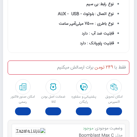
نوع رابط: بی سیم
نوع اتصال : بلوتوث - AUX - USB
نوع باطری : 7500 میلی‌آمپر ساعت
قابلیت ضد آب : دارد
قابلیت پاوربانک : دارد
فقط با
249 تومن
برات ارسالش میکنیم
امکان تحویل
پشتیبانی و مشاوره
ﺿﻤﺎﻧﺖ اﺻﻞ ﺑﻮدن
امکان صدور فاکتور
اکسپرس
رایگان
ﮐﺎﻟﺎ
رسمی
وضعیت موجودی:
موجود
مدل:
Boomblast Max C