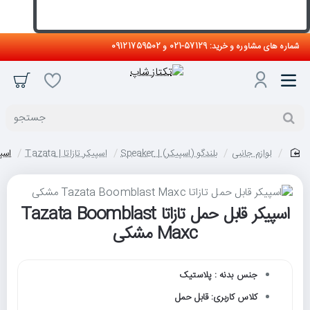
شماره های مشاوره و خرید: 57129-021 و 09121759502
جستجو
لوازم جانبی
بلندگو (اسپیکر) | Speaker
اسپیکر تازاتا | Tazata
اسپیکر 
home
اسپیکر قابل حمل تازاتا Tazata Boomblast
Maxc مشکی
جنس بدنه : پلاستیک
کلاس کاربری: قابل حمل