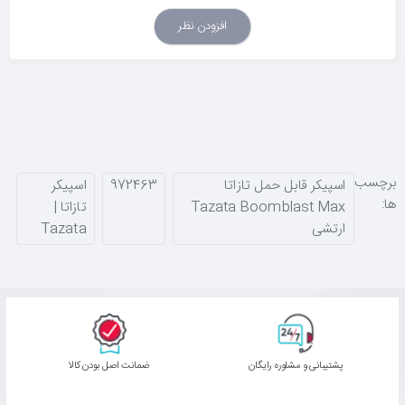
افزودن نظر
برچسب
اسپیکر قابل حمل تازاتا
972463
اسپیکر
ها:
Tazata Boomblast Max
تازاتا |
ارتشی
Tazata
پشتیبانی و مشاوره رایگان
ﺿﻤﺎﻧﺖ اﺻﻞ ﺑﻮدن ﮐﺎﻟﺎ