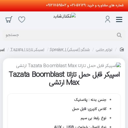
شماره های مشاوره و خرید: 57129-021 و 09121759502
جستجو
لوازم جانبی
بلندگو (اسپیکر) | Speaker
اسپیکر تازاتا | Tazata
اسپیکر 
home
اسپیکر قابل حمل تازاتا Tazata Boomblast
Max ارتشی
جنس بدنه : پلاستیک
کلاس کاربری: قابل حمل
نوع رابط: بی سیم
نوع اتصال : بلوتوث - AUX - USB