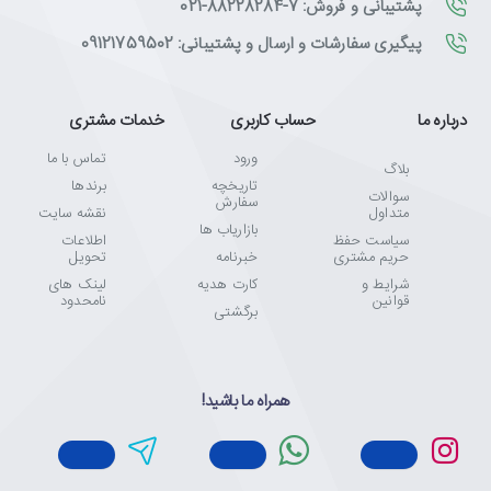
پشتیبانی و فروش: 7-88228284-021
پیگیری سفارشات و ارسال و پشتیبانی: 09121759502
درباره ما
حساب کاربری
خدمات مشتری
ورود
تماس با ما
بلاگ
تاریخچه
برندها
سوالات
سفارش
متداول
نقشه سایت
بازاریاب ها
سیاست حفظ
اطلاعات
حریم مشتری
خبرنامه
تحویل
شرایط و
کارت هدیه
لینک های
قوانین
نامحدود
برگشتی
همراه ما باشید!