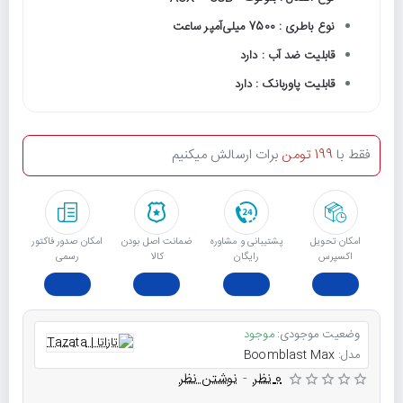
نوع باطری : 7500 میلی‌آمپر ساعت
قابلیت ضد آب : دارد
قابلیت پاوربانک : دارد
فقط با
199 تومن
برات ارسالش میکنیم
امکان تحویل
پشتیبانی و مشاوره
ﺿﻤﺎﻧﺖ اﺻﻞ ﺑﻮدن
امکان صدور فاکتور
اکسپرس
رایگان
ﮐﺎﻟﺎ
رسمی
وضعیت موجودی:
موجود
مدل:
Boomblast Max
0 نظر
-
نوشتن نظر