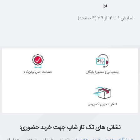
>|
نمايش 1 تا 12 از 39 (4 صفحه)
پشتیبانی و مشاوره رایگان
ﺿﻤﺎﻧﺖ اﺻﻞ ﺑﻮدن ﮐﺎﻟﺎ
اﻣﮑﺎن ﺗﺤﻮﯾﻞ اﮐﺴﭙﺮس
نشانی های تک تاز شاپ جهت خرید حضوری: