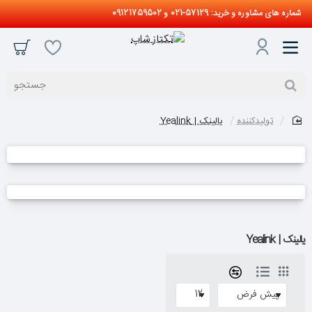
شماره های مشاوره و خرید: 57129-021 و 09121759502
جستجو
تولیدکننده
یالینک | Yealink
home
یالینک | Yealink