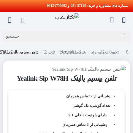
شماره های مشاوره و خرید: 57129-021 و 09121759502
جستجو
تجهیزات کامپیوتر
شبکه | Network
تلفن IP
تلفن بیسیم یالینک Yealink Sip W78H
home
تلفن بیسیم یالینک Yealink Sip W78H
پشیبانی از 2 تماس همزمان
تعداد گوشی: تک گوشی
دارای بلوتوث داخلی 5.1
پشیبانی از 2 تماس همزمان