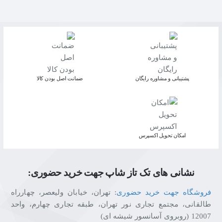
پشتیبانی و مشاوره رایگان
ﺿﻤﺎﻧﺖ اﺻﻞ ﺑﻮدن ﮐﺎﻟﺎ
اﻣﮑﺎن ﺗﺤﻮﯾﻞ اﮐﺴﭙﺮس
نشانی های تک تاز شاپ جهت خرید حضوری:
فروشگاه جهت خرید حضوری
: تهران، خیابان ولیعصر، چهارراه
طالقانی، مجتمع تجاری نور تهران، طبقه تجاری چهارم، واحد
12007 (روبروی آسانسور شیشه ای)