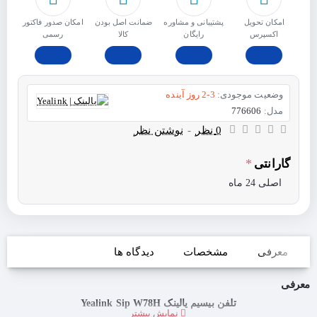
امکان تحویل
پشتیبانی و مشاوره
ﺿﻤﺎﻧﺖ اﺻﻞ ﺑﻮدن
امکان صدور فاکتور
اکسپرس
رایگان
ﮐﺎﻟﺎ
رسمی
وضعیت موجودی:
2-3 روز آینده
مدل:
776606
0 نظر
-
نوشتن نظر
گارانتی
اصلی 24 ماه
معرفی
مشخصات
دیدگاه ها
معرفی
تلفن بیسیم یالینک Yealink Sip W78H