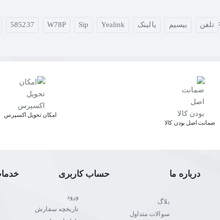
تلفن
بیسیم
یالینک
Yealink
Sip
W78P
585237
اﻣﮑﺎن ﺗﺤﻮﯾﻞ اﮐﺴﭙﺮس
ﺿﻤﺎﻧﺖ اﺻﻞ ﺑﻮدن ﮐﺎﻟﺎ
درباره ما
حساب کاربری
خدما
ورود
بلاگ
تاریخچه سفارش
سوالات متداول