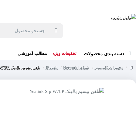
جهت مشاوره و خرید می توانید با شماره 57129-021 تماس بگیرید یا در بله یا روبیکا با شماره 09121759502 در ارتباط باشید (شنبه تا پنجشنبه 9 صبح الی 19 عصر)
جستجو
محصول
دسته بندی محصولات
تخفیفات ویژه
مطالب آموزشی
تجهیزات کامپیوتر
شبکه | Network
تلفن IP
تلفن بیسیم یالینک Yealink Sip W78P
home