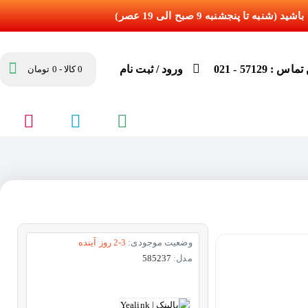
س : 57129 - 021
ورود / ثبت نام
0 کالا - 0 تومان
وضعیت موجودی:
2-3 روز آینده
مدل:
585237