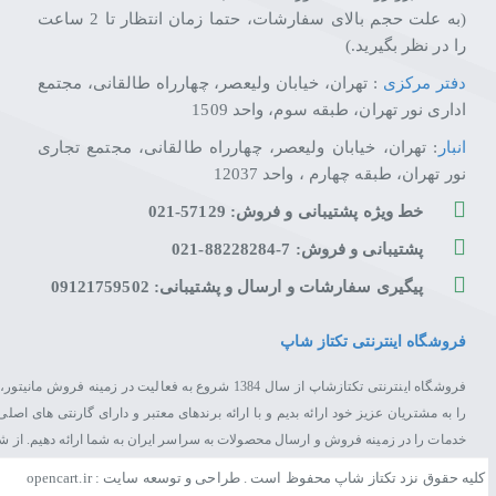
(به علت حجم بالای سفارشات، حتما زمان انتظار تا 2 ساعت
را در نظر بگیرید.)
دفتر مرکزی
: تهران، خیابان ولیعصر، چهارراه طالقانی، مجتمع
اداری نور تهران، طبقه سوم، واحد 1509
انبار
: تهران، خیابان ولیعصر، چهارراه طالقانی، مجتمع تجاری
نور تهران، طبقه چهارم ، واحد 12037
خط ویژه پشتیبانی و فروش: 57129-021
پشتیبانی و فروش: 7-88228284-021
پیگیری سفارشات و ارسال و پشتیبانی: 09121759502
فروشگاه اینترنتی تکتاز شاپ
فروشگاه اینترنتی تکتازشاپ از سال 1384 شروع به فعال
را به مشتریان عزیز خود ارائه بدیم و با ارائه برندهای معتبر و دارای گارنتی های 
خدمات را در زمینه فروش و ارسال محصولات به سراسر ایران به شما ارائه دهیم. از 
کلیه حقوق نزد تکتاز شاپ محفوظ است . طراحی و توسعه سایت : opencart.ir