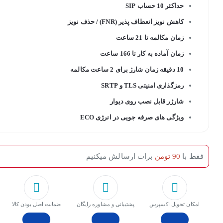
حداکثر 10 حساب SIP
کاهش نویز انعطاف پذیر (FNR) / حذف نویز
زمان مکالمه تا 21 ساعت
زمان آماده به کار تا 166 ساعت
10 دقیقه زمان شارژ برای 2 ساعت مکالمه
رمزگذاری امنیتی TLS و SRTP
شارژر قابل نصب روی دیوار
ویژگی های صرفه جویی در انرژی ECO
فقط با
90 تومن
برات ارسالش میکنیم
امکان تحویل اکسپرس
پشتیبانی و مشاوره رایگان
ﺿﻤﺎﻧﺖ اﺻﻞ ﺑﻮدن ﮐﺎﻟﺎ