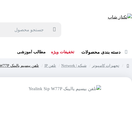
جهت مشاوره و خرید می توانید با شماره 57129-021 تماس بگیرید یا در بله یا روبیکا با شماره 09121759502 در ارتباط باشید (شنبه تا پنجشنبه 9 صبح الی 19 عصر)
جستجو
محصول
دسته بندی محصولات
تخفیفات ویژه
مطالب آموزشی
تجهیزات کامپیوتر
شبکه | Network
تلفن IP
تلفن بیسیم یالینک Yealink Sip W77P
home