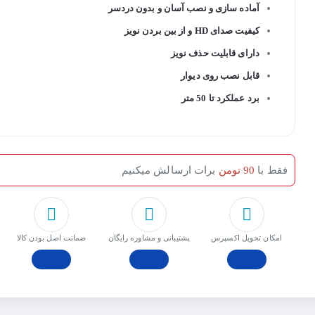
آماده سازی و نصب آسان و بدون دردسر
کیفیت صدای HD و از بین بردن نویز
دارای قابلیت حذف نویز
قابل نصب روی دیوار
برد عملکرد تا 50 متر
فقط با
90 تومن
برات ارسالش میکنیم
امکان تحویل اکسپرس
پشتیبانی و مشاوره رایگان
ﺿﻤﺎﻧﺖ اﺻﻞ ﺑﻮدن ﮐﺎﻟﺎ