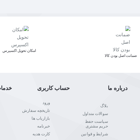
اﻣﮑﺎن ﺗﺤﻮﯾﻞ اﮐﺴﭙﺮس
ﺿﻤﺎﻧﺖ اﺻﻞ ﺑﻮدن ﮐﺎﻟﺎ
درباره ما
حساب کاربری
خدما
ورود
بلاگ
تاریخچه سفارش
سوالات متداول
بازاریاب ها
سیاست حفظ
حریم مشتری
خبرنامه
شرایط و قوانین
کارت هدیه