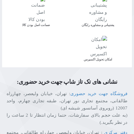
پشتیبانی و مشاوره رایگان
ﺿﻤﺎﻧﺖ اﺻﻞ ﺑﻮدن ﮐﺎﻟﺎ
اﻣﮑﺎن ﺗﺤﻮﯾﻞ اﮐﺴﭙﺮس
نشانی های تک تاز شاپ جهت خرید حضوری:
فروشگاه جهت خرید حضوری
: تهران، خیابان ولیعصر، چهارراه
طالقانی، مجتمع تجاری نور تهران، طبقه تجاری چهارم، واحد
12007 (روبروی آسانسور شیشه ای)
(به علت حجم بالای سفارشات، حتما زمان انتظار تا 2 ساعت را
در نظر بگیرید.)
دفتر مرکزی
: تهران، خیابان ولیعصر، چهارراه طالقانی، مجتمع