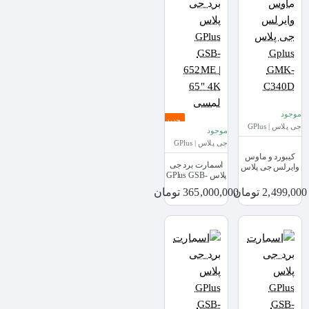
موجود
جدید
جی پلاس | GPlus
موجود
جی پلاس | GPlus
کیبورد و ماوس
اسمارت برد جی
وایرلس جی پلاس
پلاس GPlus GSB-
Gplus GMK-
652ME | 65" 4K
C340D
2,499,000 تومان
365,000,000 تومان
لمسی