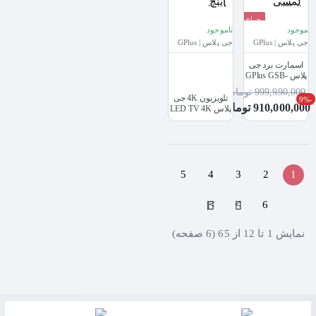
حراج
موجود
ناموجود
جدید
جی پلاس | GPlus
جی پلاس | GPlus
اسمارت برد جی
پلاس GPlus GSB-
982ME | 98" 4K
999,990,000 تومان
لمسی
تلویزیون 4K جی
-9%
910,000,000 تومان
پلاس LED TV 4K
GPlus 65JU821S
سایز 65 اینچ
5
4
3
2
1
>|
>
6
نمايش 1 تا 12 از 65 (6 صفحه)