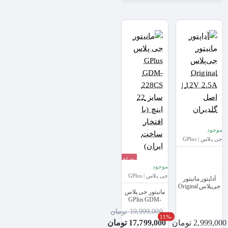
موجود
جی پلاس | GPlus
حراج
موجود
جی پلاس | GPlus
آداپتور مانیتور
جی‌پلاس Original
مانیتور جی پلاس
12V 2.5A | اصل
GPlus GDM-
گلدیران
228CS سایز 22
19,999,000 تومان
اینچ (با افتخار
-11%
2,999,000 تومان
17,799,000 تومان
ساخت ایران)