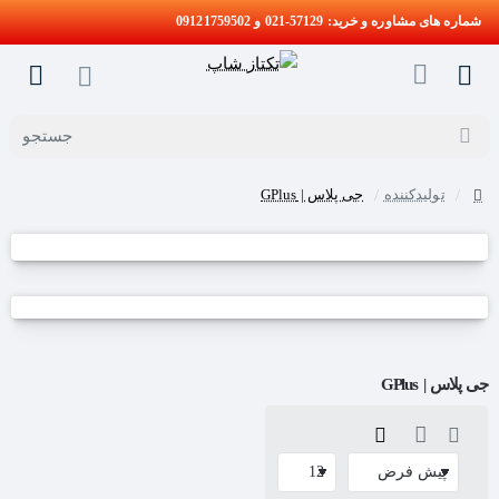
شماره های مشاوره و خرید: 57129-021 و 09121759502
جستجو
تولیدکننده
جی پلاس | GPlus
home
جی پلاس | GPlus