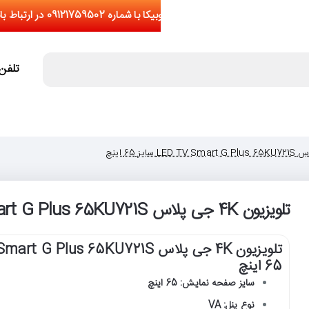
تلفن تما
تلویزیون 4K جی پلاس LED TV Smart G Plus 65KU721S سایز 65 اینچ
65 اینچ
سایز صفحه نمایش: 65 اینچ
نوع پنل: VA