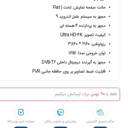
حالت صفحه نمایش: تخت | Flat
مجهز به سیستم عامل اندروید 9
مجهز به پردازنده 4 هسته ای
کیفیت تصویر: Ultra HD-4K
رزولوشن: 2160 * 3840
توان خروجی صدا: 16W
مجهز به گیرنده دیجیتال داخلی DVB-T2
قابلیت ضبط تصاویر بر روی حافظه جانبی PVR
فقط با
90 تومن
برات ارسالش میکنیم
امکان تحویل اکسپرس
پشتیبانی و مشاوره رایگان
ﺿﻤﺎﻧﺖ اﺻﻞ ﺑﻮدن ﮐﺎﻟﺎ