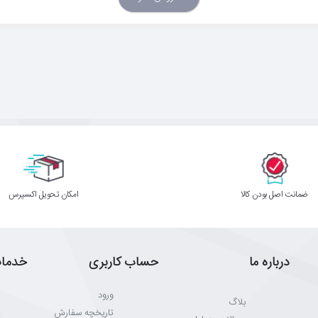
ﺿﻤﺎﻧﺖ اﺻﻞ ﺑﻮدن ﮐﺎﻟﺎ
اﻣﮑﺎن ﺗﺤﻮﯾﻞ اﮐﺴﭙﺮس
درباره ما
حساب کاربری
خدما
ورود
بلاگ
تاریخچه سفارش