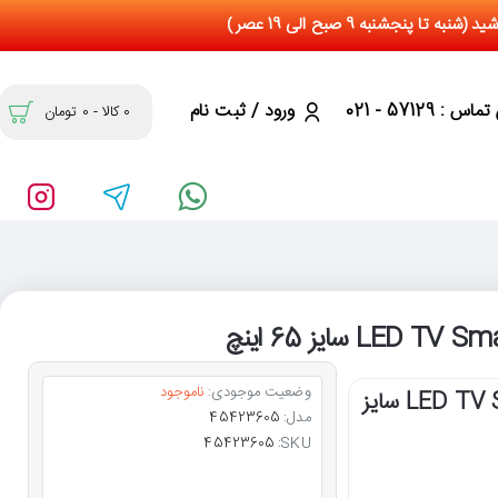
س : 57129 - 021
ورود / ثبت نام
0 کالا - 0 تومان
وضعیت موجودی:
ناموجود
تلویزیون 4K جی پلاس LED TV Smart G Plus 65KU721S سایز
مدل:
45423605
45423605
SKU: