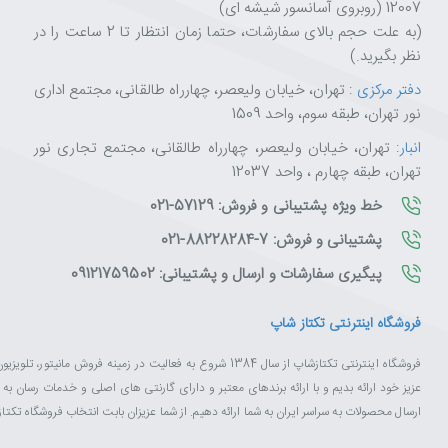
12007 (روبروی آسانسور شیشه ای)
(به علت حجم بالای سفارشات، حتما زمان انتظار تا 2 ساعت را در
نظر بگیرید.)
دفتر مرکزی
: تهران، خیابان ولیعصر، چهارراه طالقانی، مجتمع اداری
نور تهران، طبقه سوم، واحد 1509
انبار
: تهران، خیابان ولیعصر، چهارراه طالقانی، مجتمع تجاری نور
تهران، طبقه چهارم ، واحد 12037
خط ویژه پشتیبانی و فروش: 57129-021
پشتیبانی و فروش: 7-88228284-021
پیگیری سفارشات و ارسال و پشتیبانی: 09121759502
فروشگاه اینترنتی تکتاز شاپ
فروشگاه اینترنتی تکتازشاپ از سال 1384 شروع به فعالیت در زم
عزیز خود ارائه بدیم و با ارائه برندهای معتبر و دارای گارنتی های اصلی و خدمات رسان ب
ارسال محصولات به سراسر ایران به شما ارائه دهیم. از شما عزیزان بابت انتخاب فروشگاه تکت