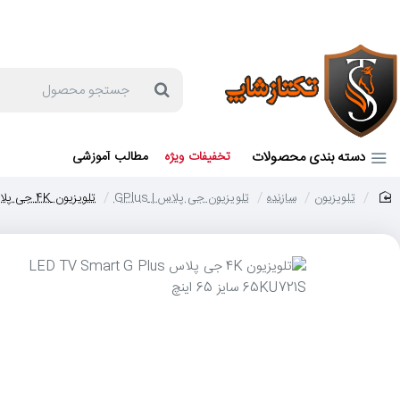
جهت مشاوره و خرید می توانید با شماره 57129-021 تماس بگیرید یا در بله یا روبیکا با شماره 09121759502 در ارتباط باشید (شنبه تا پنجشنبه 9 صبح الی 19 عصر)
جستجو
محصول
دسته بندی محصولات
تخفیفات ویژه
مطالب آموزشی
تلویزیون
سازنده
تلویزیون جی پلاس | GPlus
تلویزیون 4K جی پلاس LED TV Smart G Plus 65KU721S سایز 65 اینچ
home