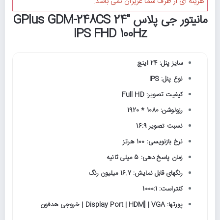
هزینه ای از طرف شما عزیزان نمی باشد.
مانیتور جی پلاس GPlus GDM-248CS 24"
IPS FHD 100Hz
سایز پنل: 24 اینچ
نوع پنل: IPS
کیفیت تصویر: Full HD
رزولوشن: 1080 * 1920
نسبت تصویر 16:9
نرخ بازنویسی: 100 هرتز
زمان پاسخ دهی: 5 میلی ثانیه
رنگهای قابل نمایش: 16.7 میلیون رنگ
کنتراست: 1000:1
پورتها: Display Port | HDM] | VGA | خروجی هدفون