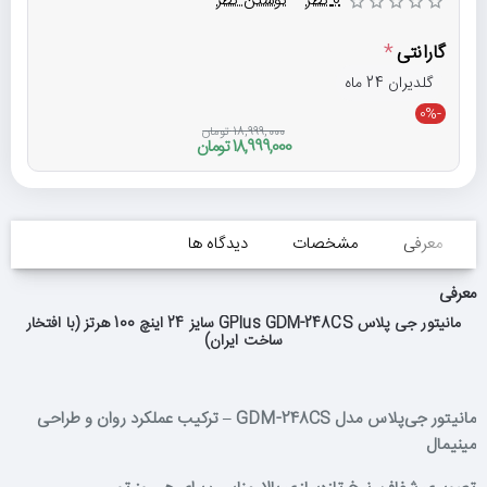
0 نظر
-
نوشتن نظر
گارانتی
گلدیران 24 ماه
-0%
18,999,000 تومان
18,999,000 تومان
معرفی
مشخصات
دیدگاه ها
معرفی
مانیتور جی پلاس GPlus GDM-248CS سایز 24 اینچ 100 هرتز (با افتخار
ساخت ایران)
مانیتور جی‌پلاس مدل GDM-248CS – ترکیب عملکرد روان و طراحی
مینیمال