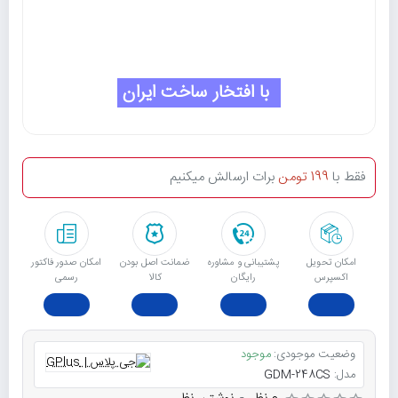
با افتخار ساخت ایران
فقط با
199 تومن
برات ارسالش میکنیم
امکان تحویل
پشتیبانی و مشاوره
ﺿﻤﺎﻧﺖ اﺻﻞ ﺑﻮدن
امکان صدور فاکتور
اکسپرس
رایگان
ﮐﺎﻟﺎ
رسمی
وضعیت موجودی:
موجود
مدل:
GDM-248CS