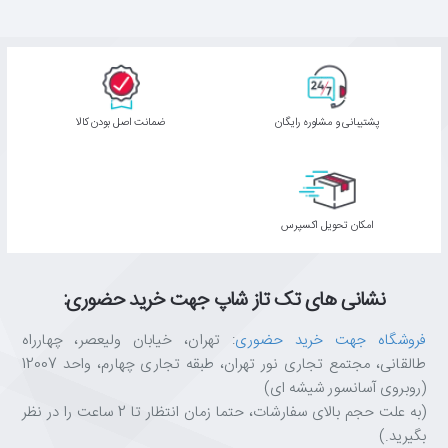
پشتیبانی و مشاوره رایگان
ﺿﻤﺎﻧﺖ اﺻﻞ ﺑﻮدن ﮐﺎﻟﺎ
اﻣﮑﺎن ﺗﺤﻮﯾﻞ اﮐﺴﭙﺮس
نشانی های تک تاز شاپ جهت خرید حضوری:
فروشگاه جهت خرید حضوری
: تهران، خیابان ولیعصر، چهارراه
طالقانی، مجتمع تجاری نور تهران، طبقه تجاری چهارم، واحد 12007
(روبروی آسانسور شیشه ای)
(به علت حجم بالای سفارشات، حتما زمان انتظار تا 2 ساعت را در نظر
بگیرید.)