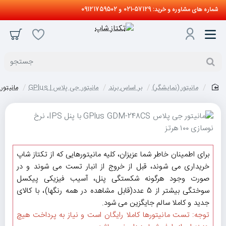
شماره های مشاوره و خرید: 57129-021 و 09121759502
جستجو
مانیتور (نمایشگر)
بر اساس برند
مانیتور جی پلاس | GPlus
مانیتور جی پلاس 0Hz
home
حراج
برای اطمینان خاطر شما عزیزان، کلیه مانیتورهایی که از تکتاز شاپ
خریداری می شوند، قبل از خروج از انبار تست می شوند و در
صورت وجود هرگونه شکستگی پنل، آسیب فیزیکی پیکسل
سوختگی بیشتر از 5 عدد(قابل مشاهده در همه رنگها)، با کالای
جدید و کاملا سالم جایگزین می شود.
توجه: تست مانیتورها کاملا رایگان است و نیاز به پرداخت هیچ