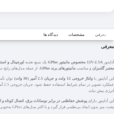
معرفی
مشخصات
دیدگاه ها
معرفی
داپتور
12V-2.5A مخصوص مانیتور GPlus
یک منبع تغذیه
اورجینال و استا
معتبر گلدیران
و مناسب
مانیتورهای برند GPlus
، از جمله مدل‌های رایج د
ین آداپتور با
ولتاژ خروجی 12 ولت و جریان 2.5 آمپر (30 وات)
توان تأمین ا
عملک
انرژی پیش نیاید.
این آداپتور دارای
پوشش حفاظتی در برابر نوسانات برق، اتصال کوتاه و ا
پشت میز بدون ایجاد بی‌نظمی قرار گیرد و با اکثر مدل‌های GPlus به‌خوبی سازگار باشد.