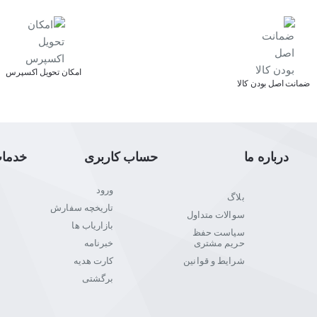
رات رقم بزنیم.
اﻣﮑﺎن ﺗﺤﻮﯾﻞ اﮐﺴﭙﺮس
ﺿﻤﺎﻧﺖ اﺻﻞ ﺑﻮدن ﮐﺎﻟﺎ
درباره ما
حساب کاربری
خدما
ورود
بلاگ
تاریخچه سفارش
سوالات متداول
بازاریاب ها
سیاست حفظ
حریم مشتری
خبرنامه
شرایط و قوانین
کارت هدیه
برگشتی