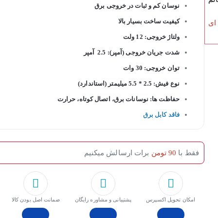
نوسان کم و ثبات در خروجی برق
کیفیت ساخت بسیار بالا
 ای
ولتاژ خروجی: 12 ولت
شدت جریان خروجی (آمپر): 2.5 آمپر
توان خروجی: 30 وات
نوع فیش: 2.5 * 5.5 میلیمتر (استاندارد)
حفاظت ها: نوسانات برق، اتصال کوتاه، حرارت
فاقد کابل برق
فقط با
90 تومن
برات ارسالش میکنیم
امکان تحویل اکسپرس
پشتیبانی و مشاوره رایگان
ﺿﻤﺎﻧﺖ اﺻﻞ ﺑﻮدن ﮐﺎﻟﺎ