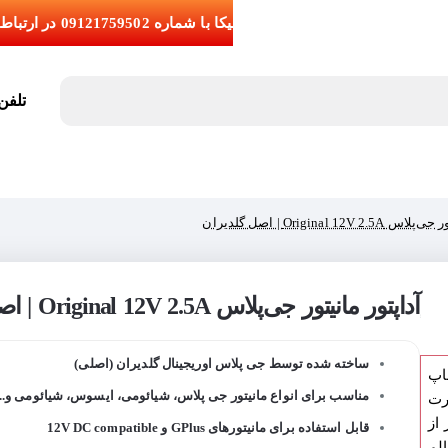
تلفن تما
Original 12V  | اصل گلدیران
آداپتور مانیتور جی‌پلاس Original 12V 2.5A | اصل گلدیران
ساخته شده توسط جی پلاس اوریجینال گلدیران (اصلی)
اپ
مناسب برای انواع مانیتور جی پلاس، شیائومی، ایسوس، شیائومی و...
رت
از
قابل استفاده برای مانیتورهای GPlus و 12V DC compatible
لم