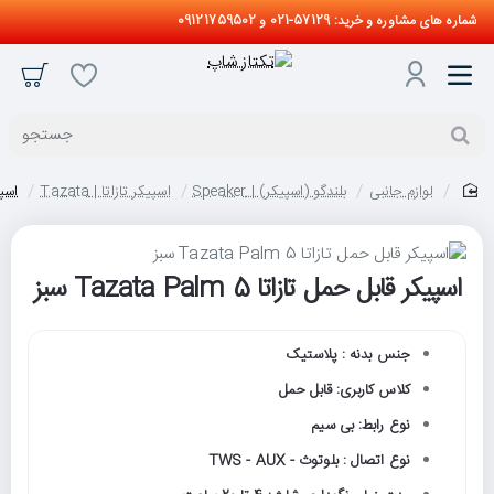
شماره های مشاوره و خرید: 57129-021 و 09121759502
جستجو
لوازم جانبی
بلندگو (اسپیکر) | Speaker
اسپیکر تازاتا | Tazata
اسپیکر
home
اسپیکر قابل حمل تازاتا Tazata Palm 5 سبز
حراج
جنس بدنه : پلاستیک
کلاس کاربری: قابل حمل
نوع رابط: بی سیم
نوع اتصال : بلوتوث - TWS - AUX