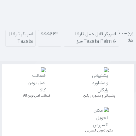
برچسب
اسپیکر قابل حمل تازاتا
555663
اسپیکر تازاتا |
ها:
Tazata Palm 5 سبز
Tazata
پشتیبانی و مشاوره رایگان
ﺿﻤﺎﻧﺖ اﺻﻞ ﺑﻮدن ﮐﺎﻟﺎ
اﻣﮑﺎن ﺗﺤﻮﯾﻞ اﮐﺴﭙﺮس