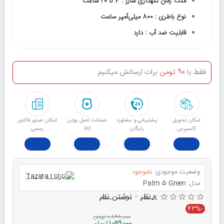
مدت زمان نگهداری شارژ : 4 تا 20 ساعت
نوع باطری : 800 میلی‌آمپر ساعت
قابلیت ضد آب : دارد
فقط با
90 تومن
برات ارسالش میکنیم
امکان تحویل
پشتیبانی و مشاوره
ﺿﻤﺎﻧﺖ اﺻﻞ ﺑﻮدن
امکان صدور فاکتور
اکسپرس
رایگان
ﮐﺎﻟﺎ
رسمی
وضعیت موجودی:
ناموجود
مدل:
Palm 5 Green
0 نظر
-
نوشتن نظر
-43%
1,848,000 تومان