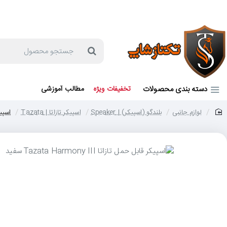
جهت مشاوره و خرید می توانید با شماره 57129-021 تماس بگیرید یا در بله یا روبیکا با شماره 09121759502 در ارتباط باشید (شنبه تا پنجشنبه 9 صبح الی 19 عصر)
جستجو
محصول
دسته بندی محصولات
تخفیفات ویژه
مطالب آموزشی
لوازم جانبی
بلندگو (اسپیکر) | Speaker
اسپیکر تازاتا | Tazata
اسپیکر قا
home
حر