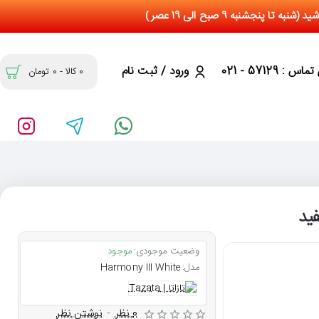
س : 57129 - 021
ورود / ثبت نام
0 کالا - 0 تومان
وضعیت موجودی:
موجود
مدل:
Harmony III White
0 نظر
-
نوشتن نظر