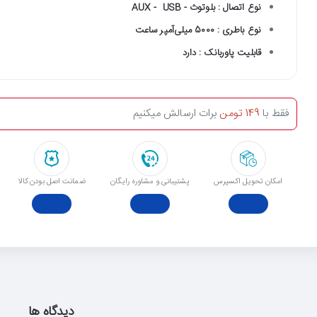
نوع اتصال : بلوتوث - AUX - USB
نوع باطری : 5000 میلی‌آمپر ساعت
قابلیت پاوربانک : دارد
فقط با
149 تومن
برات ارسالش میکنیم
امکان تحویل اکسپرس
پشتیبانی و مشاوره رایگان
ﺿﻤﺎﻧﺖ اﺻﻞ ﺑﻮدن ﮐﺎﻟﺎ
دیدگاه ها