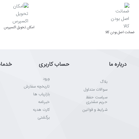
اﻣﮑﺎن ﺗﺤﻮﯾﻞ اﮐﺴﭙﺮس
ﺿﻤﺎﻧﺖ اﺻﻞ ﺑﻮدن ﮐﺎﻟﺎ
درباره ما
حساب کاربری
خدما
ورود
بلاگ
تاریخچه سفارش
سوالات متداول
بازاریاب ها
سیاست حفظ
حریم مشتری
خبرنامه
شرایط و قوانین
کارت هدیه
برگشتی