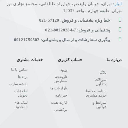
انبار
: تهران، خیابان ولیعصر، چهارراه طالقانی، مجتمع تجاری نور
تهران، طبقه چهارم ، واحد 12037
خط ویژه پشتیبانی و فروش: 57129-021
پشتیبانی و فروش: 7-88228284-021
پیگیری سفارشات و ارسال و پشتیبانی: 09121759502
درباره ما
حساب کاربری
خدمات مشتری
ورود
تماس با ما
بلاگ
تاریخچه
برندها
سوالات
سفارش
متداول
نقشه سایت
بازاریاب ها
سیاست حفظ
اطلاعات
حریم مشتری
خبرنامه
تحویل
شرایط و
کارت هدیه
لینک های
قوانین
نامحدود
برگشتی