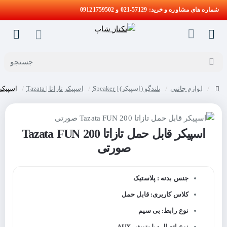
شماره های مشاوره و خرید: 57129-021 و 09121759502
جستجو
لوازم جانبی
بلندگو (اسپیکر) | Speaker
اسپیکر تازاتا | Tazata
اسپیکر قابل 
home
اسپیکر قابل حمل تازاتا Tazata FUN 200
حراج
صورتی
جنس بدنه : پلاستیک
کلاس کاربری: قابل حمل
نوع رابط: بی سیم
نوع اتصال : بلوتوث - AUX