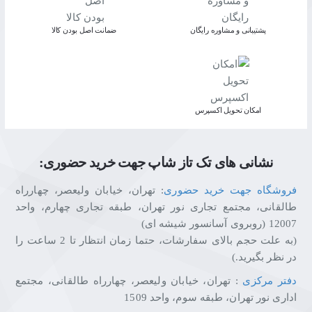
پشتیبانی و مشاوره رایگان
ﺿﻤﺎﻧﺖ اﺻﻞ ﺑﻮدن ﮐﺎﻟﺎ
اﻣﮑﺎن ﺗﺤﻮﯾﻞ اﮐﺴﭙﺮس
نشانی های تک تاز شاپ جهت خرید حضوری:
فروشگاه جهت خرید حضوری
: تهران، خیابان ولیعصر، چهارراه
طالقانی، مجتمع تجاری نور تهران، طبقه تجاری چهارم، واحد
12007 (روبروی آسانسور شیشه ای)
(به علت حجم بالای سفارشات، حتما زمان انتظار تا 2 ساعت را
در نظر بگیرید.)
دفتر مرکزی
: تهران، خیابان ولیعصر، چهارراه طالقانی، مجتمع
اداری نور تهران، طبقه سوم، واحد 1509