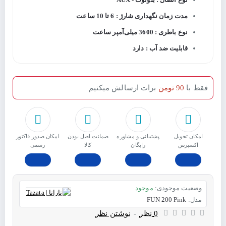
مدت زمان نگهداری شارژ : 6 تا 10 ساعت
نوع باطری : 3600 میلی‌آمپر ساعت
قابلیت ضد آب : دارد
فقط با
90 تومن
برات ارسالش میکنیم
امکان تحویل
پشتیبانی و مشاوره
ﺿﻤﺎﻧﺖ اﺻﻞ ﺑﻮدن
امکان صدور فاکتور
اکسپرس
رایگان
ﮐﺎﻟﺎ
رسمی
وضعیت موجودی:
موجود
مدل:
FUN 200 Pink
0 نظر
-
نوشتن نظر