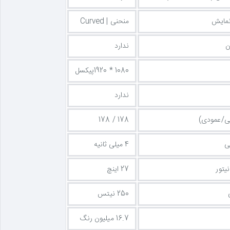
مایش
منحنی | Curved
ن
ندارد
1080 * 1920پیکسل
ندارد
قی/عمودی)
178 / 178
ی
4 میلی ثانیه
یتور
27 اینچ
250 نیتس
16.7 میلیون رنگ