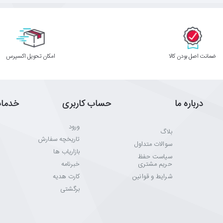
ﺿﻤﺎﻧﺖ اﺻﻞ ﺑﻮدن ﮐﺎﻟﺎ
اﻣﮑﺎن ﺗﺤﻮﯾﻞ اﮐﺴﭙﺮس
درباره ما
حساب کاربری
خدما
ورود
بلاگ
تاریخچه سفارش
سوالات متداول
بازاریاب ها
سیاست حفظ
حریم مشتری
خبرنامه
شرایط و قوانین
کارت هدیه
برگشتی