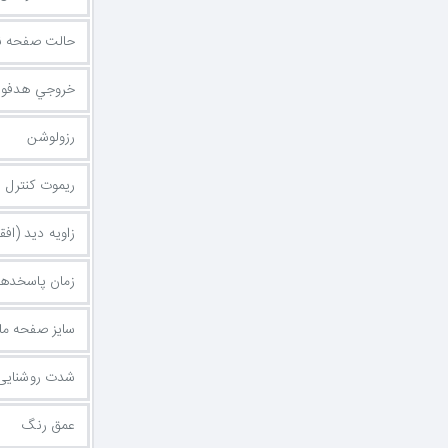
حالت صفحه ن
خروجي هدفو
رزولوشن
ریموت کنترل
زاویه دید (اف
زمان پاسخده
سایز صفحه مان
شدت روشنایی
عمق رنگ