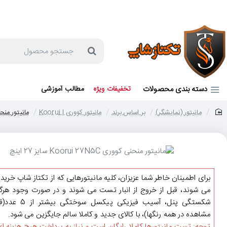
جهت مشاوره و خرید می توانید با شماره 57129-021 تماس بگیرید یا در بله یا روبیکا با شماره 09121759502 در ارتباط باشید (شنبه تا پنجشنبه 9 صبح الی 19 عصر)
جستجو
محصول
دسته بندی محصولات
تخفیفات ویژه
مطالب آموزشی
مانیتور (نمایشگر)
بر اساس برند
مانیتور کووری | Koorui
مانیتور منحنی کووری N5C
home
برای اطمینان خاطر شما عزیزان، کلیه مانیتورهایی که از تکتاز شاپ خرید
می شوند، قبل از خروج از انبار تست می شوند و در صورت وجود هرگو
شکستگی پنل، آسیب فیزیکی پیکسل سوختگی ب
مشاهده در همه رنگها)، با کالای جدید و کاملا سالم جایگزین می شود.
توجه: تست مانیتورها کاملا رایگان است و نیاز به پرداخت هیچ هزینه ای