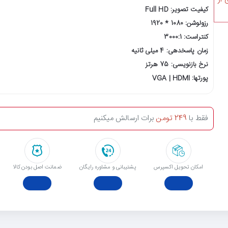
کیفیت تصویر: Full HD
رزولوشن: 1080 * 1920
کنتراست: 3000:1
زمان پاسخدهی: 4 میلی ثانیه
نرخ بازنویسی: 75 هرتز
پورتها: VGA | HDMI
فقط با
249 تومن
برات ارسالش میکنیم
امکان تحویل اکسپرس
پشتیبانی و مشاوره رایگان
ﺿﻤﺎﻧﺖ اﺻﻞ ﺑﻮدن ﮐﺎﻟﺎ