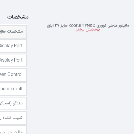
مشخصات
مانیتور منحنی کووری Koorui 27N5C سایز 27 اینچ
مشخصات سازن
Display Port
Display Port
een Control
Thunderbolt
بلندگو (اسپیکر
تثبیت کننده رنگ سیاه (r
حالت خواندن متن (de