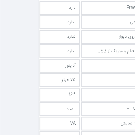
دارد
دی
ندارد
وی دیوار
ندارد
م و موزیک از USB
ندارد
آداپتور
75 هرتز
16:9
1 عدد
 نمایش
VA