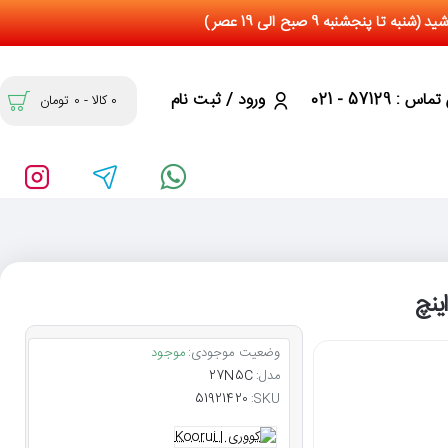
س : 57129 - 021
ورود / ثبت نام
0 کالا - 0 تومان
وضعیت موجودی:
موجود
مدل:
27N5C
51921420
SKU: