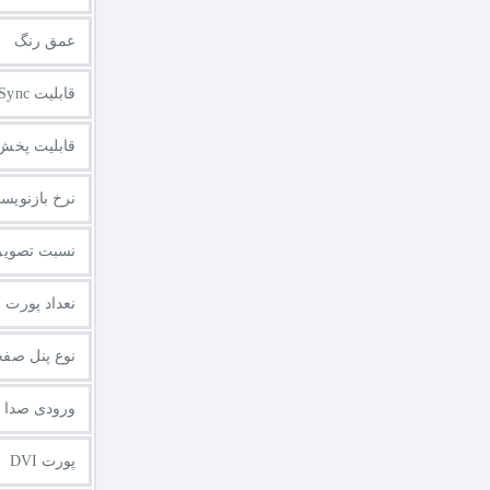
عمق رنگ
قابلیت FreeSync
قابلیت پخش ف
نرخ بازنویس
نسبت تصویر
نعداد پورت HDMI
نوع پنل صف
ورودی صدا
پورت DVI