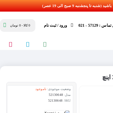
س : 57129 - 021
ورود / ثبت نام
0 کالا - 0 تومان
وضعیت موجودی:
ناموجود
مدل:
52130648
52130648
SKU: