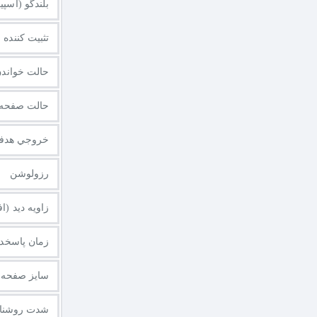
بلندگو (اسپی
تثبیت کننده رنگ سیاه 
حالت خواندن متن (e
حالت صفحه 
خروجي هدف
رزولوشن
زاویه دید (
زمان پاسخد
سایز صفحه م
شدت روشنا