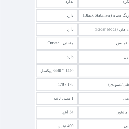
کر)
ندارد
(Black Stabilizer)
دارد
Reder Mod)
دارد
نمایش
منحنی | Curved
ون
دارد
1440 * 3440 پیکسل
افقی/عمودی)
178 / 178
هی
1 میلی ثانیه
انیتور
34 اینچ
یی
400 نیتس