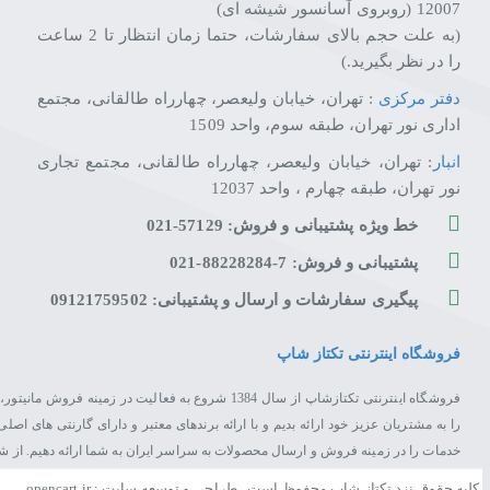
12007 (روبروی آسانسور شیشه ای)
(به علت حجم بالای سفارشات، حتما زمان انتظار تا 2 ساعت
را در نظر بگیرید.)
دفتر مرکزی
: تهران، خیابان ولیعصر، چهارراه طالقانی، مجتمع
اداری نور تهران، طبقه سوم، واحد 1509
انبار
: تهران، خیابان ولیعصر، چهارراه طالقانی، مجتمع تجاری
نور تهران، طبقه چهارم ، واحد 12037
خط ویژه پشتیبانی و فروش: 57129-021
پشتیبانی و فروش: 7-88228284-021
پیگیری سفارشات و ارسال و پشتیبانی: 09121759502
فروشگاه اینترنتی تکتاز شاپ
فروشگاه اینترنتی تکتازشاپ از سال 1384 شروع به فعال
را به مشتریان عزیز خود ارائه بدیم و با ارائه برندهای معتبر و دارای گارنتی های 
خدمات را در زمینه فروش و ارسال محصولات به سراسر ایران به شما ارائه دهیم. از 
کلیه حقوق نزد تکتاز شاپ محفوظ است . طراحی و توسعه سایت : opencart.ir