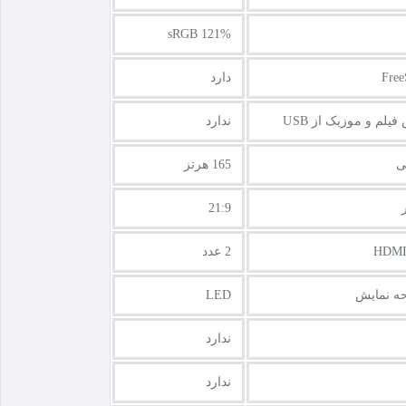
sRGB 121%
دارد
یلم و موزیک از USB
ندارد
ی
165 هرتز
21:9
2 عدد
حه نمایش
LED
ندارد
ندارد