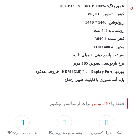
عمق رنگ: DCI-P3 90% | sRGB 100%
 ای
کیفیت تصویر: WQHD
رزولوشن: 1440 * 3440
روشنایی: 400 نیت
کنتراست: 3000:1
مجهز به HDR 400
سرعت پاسخ دهی: 1 میلی ثانیه
نرخ بازنویسی تصویر: 165 هرتز
پورتها: HDMI (2.0) * 2 | Display Port | خروجی هدفون
پایه آسانسوری با قابلیت تغییر ارتفاع
فقط با
249 تومن
برات ارسالش میکنیم
امکان تحویل اکسپرس
پشتیبانی و مشاوره رایگان
ﺿﻤﺎﻧﺖ اﺻﻞ ﺑﻮدن ﮐﺎﻟﺎ