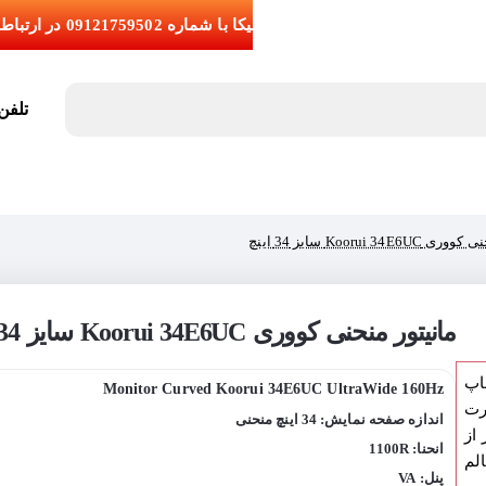
تلفن تما
Koorui 34E سایز 34 اینچ
مانیتور منحنی کووری Koorui 34E6UC سایز 34 اینچ
اپ
Monitor Curved Koorui 34E6UC UltraWide 160Hz
رت
اندازه صفحه نمایش: 34 اینچ منحنی
از
انحنا: 1100R
لم
پنل: VA