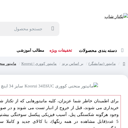
جهت مشاوره و خرید می توانید با شماره 57129-021 تماس بگیرید یا در بله یا روبیکا با شماره 09121759502 در ارتباط باشید (شنبه تا پنجشنبه 9 صبح الی 19 عصر)
جستجو
محصول
دسته بندی محصولات
تخفیفات ویژه
مطالب آموزشی
مانیتور (نمایشگر)
بر اساس برند
مانیتور کووری | Koorui
مانیتور منحنی کووری 6UC
home
برای اطمینان خاطر شما عزیزان، کلیه مانیتورهایی که از تکتاز ش
خریداری می شوند، قبل از خروج از انبار تست می شوند و در صو
وجود هرگونه شکستگی پنل، آسیب فیزیکی پیکسل سوختگی بیشتر 
5 عدد(قابل مشاهده در همه رنگها)، با کالای جدید و کاملا سا