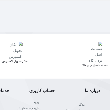
اﻣﮑﺎن ﺗﺤﻮﯾﻞ اﮐﺴﭙﺮس
ﺿﻤﺎﻧﺖ اﺻﻞ ﺑﻮدن ﮐﺎﻟﺎ
درباره ما
حساب کاربری
خدما
ورود
بلاگ
تاریخچه سفارش