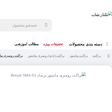
جهت مشاوره و خرید می توانید با شماره 57129-021 تماس بگیرید یا در بله یا روبیکا با شماره 09121759502 در ارتباط باشید (شنبه تا پنجشنبه 9 صبح الی 19 عصر)
جستجو
محصول
دسته بندی محصولات
تخفیفات ویژه
مطالب آموزشی
براکت
براکت مانیتور
براکت (پایه) رومیزی مانیتور
براکت رومیزی مانیتور برس
home