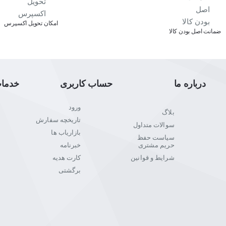
اﻣﮑﺎن ﺗﺤﻮﯾﻞ اﮐﺴﭙﺮس
ﺿﻤﺎﻧﺖ اﺻﻞ ﺑﻮدن ﮐﺎﻟﺎ
درباره ما
حساب کاربری
خدما
ورود
بلاگ
تاریخچه سفارش
سوالات متداول
بازاریاب ها
سیاست حفظ
حریم مشتری
خبرنامه
شرایط و قوانین
کارت هدیه
برگشتی