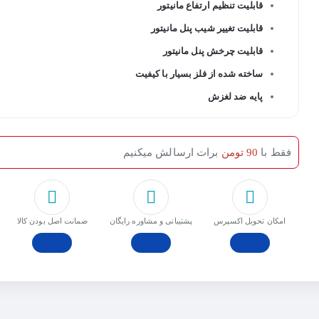
قابلیت تنظیم ارتفاع مانیتور
قابلیت تغییر شیب پنل مانیتور
قابلیت چرخش پنل مانیتور
ساخته شده از فلز بسیار با کیفیت
پایه ضد لغزش
فقط با
90 تومن
برات ارسالش میکنیم
امکان تحویل اکسپرس
پشتیبانی و مشاوره رایگان
ﺿﻤﺎﻧﺖ اﺻﻞ ﺑﻮدن ﮐﺎﻟﺎ