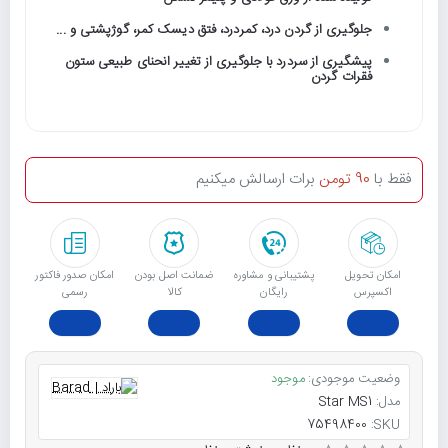
جلوگیری از گردن درد، کمردرد، فتق دیسک کمر، گوژپشتی و ...
پیشگیری از سردرد با جلوگیری از تغییر انحنای طبیعی ستون
فقرات گردن
فقط با
90 تومن
برات ارسالش میکنیم
امکان تحویل
پشتیبانی و مشاوره
ﺿﻤﺎﻧﺖ اﺻﻞ ﺑﻮدن
امکان صدور فاکتور
اکسپرس
رایگان
ﮐﺎﻟﺎ
رسمی
وضعیت موجودی:
موجود
مدل:
Star MS1
75498400
SKU: