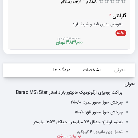
0 نظر
-
نوشتن نظر
گارانتی
تعویض بدون قید و شرط باراد
-15%
4,500,000 تومان
3,829,000 تومان
معرفی
مشخصات
دیدگاه ها
معرفی
براکت رومیزی ارگونومیک مانیتور باراد استار Barad MS1 Star
چرخش حول محور عمود: +/-25
چرخش حول محور افق: +/-15
تنظیم ارتفاع: حداقل 73 میلیمتر - حداکثر 353 میلیمتر
تحمل وزن مانیتور: 4 کیلوگرم