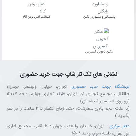
پشتیبانی و مشاوره رایگان
ﺿﻤﺎﻧﺖ اﺻﻞ ﺑﻮدن ﮐﺎﻟﺎ
اﻣﮑﺎن ﺗﺤﻮﯾﻞ اﮐﺴﭙﺮس
نشانی های تک تاز شاپ جهت خرید حضوری:
فروشگاه جهت خرید حضوری
: تهران، خیابان ولیعصر، چهارراه
طالقانی، مجتمع تجاری نور تهران، طبقه تجاری چهارم، واحد 12007
(روبروی آسانسور شیشه ای)
(به علت حجم بالای سفارشات، حتما زمان انتظار تا 2 ساعت را در نظر
بگیرید.)
دفتر مرکزی
: تهران، خیابان ولیعصر، چهارراه طالقانی، مجتمع اداری
نور تهران، طبقه سوم، واحد 1509