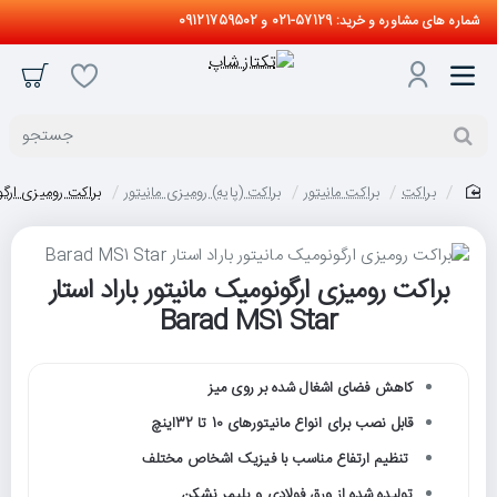
شماره های مشاوره و خرید: 57129-021 و 09121759502
جستجو
براکت
براکت مانیتور
براکت (پایه) رومیزی مانیتور
براکت رومیزی ارگونومیک م
home
براکت رومیزی ارگونومیک مانیتور باراد استار
حراج
Barad MS1 Star
کاهش فضای اشغال شده بر روی میز
قابل نصب برای انواع مانیتورهای 10 تا 32اینچ
تنظیم ارتفاع مناسب با فیزیک اشخاص مختلف
تولیده شده از ورق فولادی و پلیمر نشکن