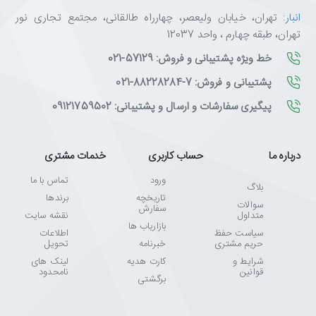
انبار
: تهران، خیابان ولیعصر، چهارراه طالقانی، مجتمع تجاری نور
تهران، طبقه چهارم ، واحد 12037
خط ویژه پشتیبانی و فروش: 57129-021
پشتیبانی و فروش: 7-88228284-021
پیگیری سفارشات و ارسال و پشتیبانی: 09121759502
درباره ما
حساب کاربری
خدمات مشتری
ورود
تماس با ما
بلاگ
تاریخچه
برندها
سوالات
سفارش
متداول
نقشه سایت
بازاریاب ها
سیاست حفظ
اطلاعات
حریم مشتری
خبرنامه
تحویل
شرایط و
کارت هدیه
لینک های
قوانین
نامحدود
برگشتی