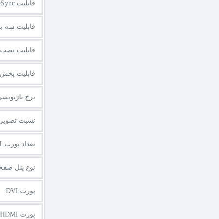
قابلیت FreeSync
قابلیت سه ب
قابلیت نصب 
قابلیت پخش فی
نرخ بازنویس
نسبت تصویر
نعداد پورت HDMI
نوع پنل صفح
پورت DVI
پورت HDMI