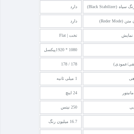
Black Stabilizer)
دارد
Reder Mod)
دارد
نمایش
تخت | Flat
1080 * 1920پیکسل
فقی/عمودی)
178 / 178
هی
1 میلی ثانیه
نیتور
24 اینچ
ی
250 نیتس
16.7 میلیون رنگ