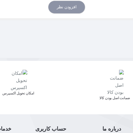
افزودن نظر
اﻣﮑﺎن ﺗﺤﻮﯾﻞ اﮐﺴﭙﺮس
ﺿﻤﺎﻧﺖ اﺻﻞ ﺑﻮدن ﮐﺎﻟﺎ
درباره ما
حساب کاربری
خدما