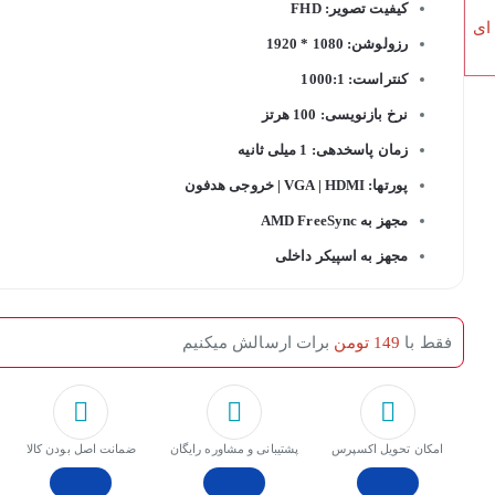
کیفیت تصویر: FHD
 ای
رزولوشن: 1080 * 1920
کنتراست: 1000:1
نرخ بازنویسی: 100 هرتز
زمان پاسخدهی: 1 میلی ثانیه
پورتها: VGA | HDMI | خروجی هدفون
مجهز به AMD FreeSync
مجهز به اسپیکر داخلی
فقط با
149 تومن
برات ارسالش میکنیم
امکان تحویل اکسپرس
پشتیبانی و مشاوره رایگان
ﺿﻤﺎﻧﺖ اﺻﻞ ﺑﻮدن ﮐﺎﻟﺎ