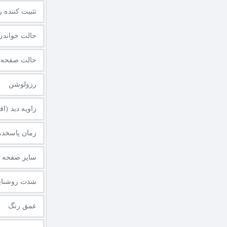
تثبیت کننده رنگ سیاه (
حالت خواندن متن (e
حالت صفحه 
رزولوشن
زاویه دید (ا
زمان پاسخد
سایز صفحه ما
شدت روشنای
عمق رنگ