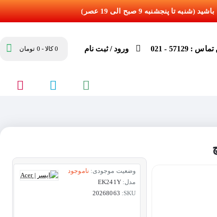
س : 57129 - 021
ورود / ثبت نام
0 کالا - 0 تومان
وضعیت موجودی:
ناموجود
مدل:
EK241Y
20268063
SKU: