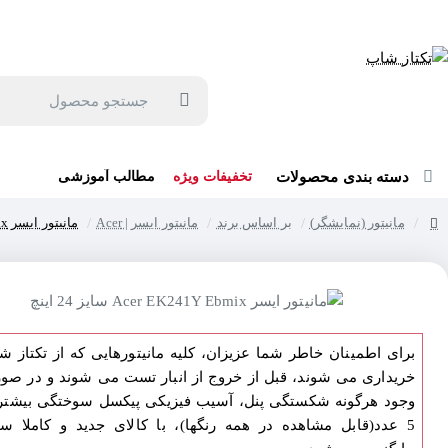
جهت مشاوره و خرید می توانید با شماره 57129-021 تماس بگیرید یا در بله یا روبیکا با شماره 09121759502 در ارتباط باشید (شنبه تا پنجشنبه 9 صبح الی 19 عصر)
جستجو
محصول
دسته بندی محصولات
تخفیفات ویژه
مطالب آموزشی
مانیتور (نمایشگر)
بر اساس برند
مانیتور ایسر | Acer
مانیتور ایسر Acer EK241Y Ebmix سایز 24 اینچ
home
برای اطمینان خاطر شما عزیزان، کلیه مانیتورهایی که از تکتاز ش
خریداری می شوند، قبل از خروج از انبار تست می شوند و در صو
وجود هرگونه شکستگی پنل، آسیب فیزیکی پیکسل سوختگی بیشتر 
5 عدد(قابل مشاهده در همه رنگها)، با کالای جدید و کاملا سا