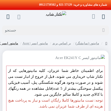
شماره های مشاوره و خرید: 57129-021 و 09121759502
جستجو
مانیتور (نمایشگر)
بر اساس برند
مانیتور ایسر | Acer
مانیتور ایسر Acer EK241Y C
home
برای اطمینان خاطر شما عزیزان، کلیه مانیتورهایی که از
تکتاز شاپ خریداری می شوند، قبل از خروج از انبار تست می
شوند و در صورت وجود هرگونه شکستگی پنل، آسیب فیزیکی
پیکسل سوختگی بیشتر از 5 عدد(قابل مشاهده در همه رنگها)،
با کالای جدید و کاملا سالم جایگزین می شود.
توجه: تست مانیتورها کاملا رایگان است و نیاز به پرداخت هیچ
هزینه ای از طرف شما عزیزان نمی باشد.