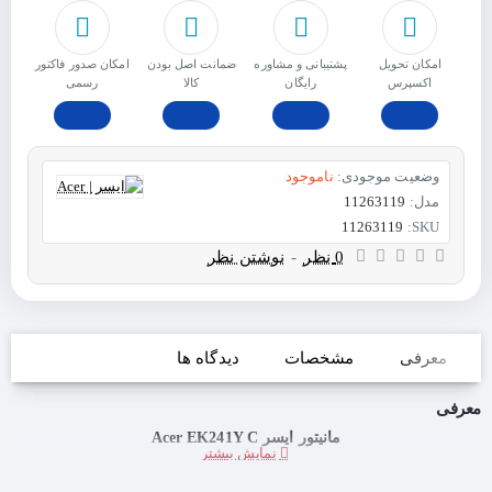
امکان تحویل
پشتیبانی و مشاوره
ﺿﻤﺎﻧﺖ اﺻﻞ ﺑﻮدن
امکان صدور فاکتور
اکسپرس
رایگان
ﮐﺎﻟﺎ
رسمی
وضعیت موجودی:
ناموجود
مدل:
11263119
11263119
SKU:
0 نظر
-
نوشتن نظر
معرفی
مشخصات
دیدگاه ها
معرفی
مانیتور ایسر Acer EK241Y C