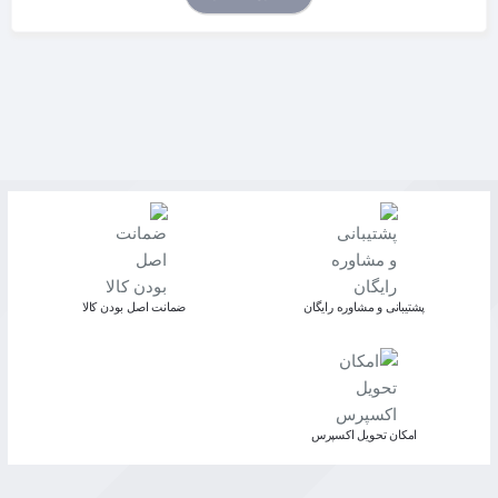
پشتیبانی و مشاوره رایگان
ﺿﻤﺎﻧﺖ اﺻﻞ ﺑﻮدن ﮐﺎﻟﺎ
اﻣﮑﺎن ﺗﺤﻮﯾﻞ اﮐﺴﭙﺮس