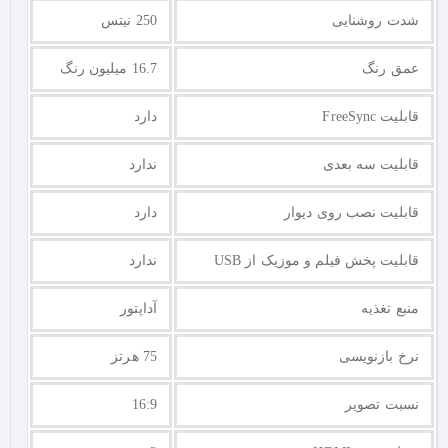
شدت روشنایی
250 نیتس
عمق رنگ
16.7 میلیون رنگ
قابلیت FreeSync
دارد
قابلیت سه بعدی
ندارد
قابلیت نصب روی دیوار
دارد
قابلیت پخش فیلم و موزیک از USB
ندارد
منبع تغذیه
آداپتور
نرخ بازنویسی
75 هرتز
نسبت تصویر
16:9