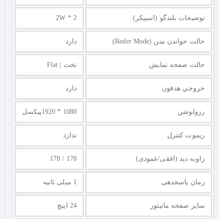
توضيحات بلندگو (اسپیکر)
2W * 2
حالت خواندن متن (Reder Mode)
دارد
حالت صفحه نمایش
تخت | Flat
خروجي هدفون
دارد
رزولوشن
1080 * 1920پیکسل
ریموت کنترل
ندارد
زاویه دید (افقی/عمودی)
178 / 178
زمان پاسخدهی
1 میلی ثانیه
سایز صفحه مانیتور
24 اینچ