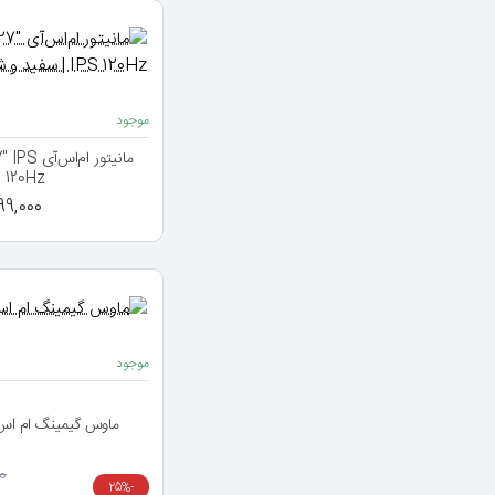
موجود
مانیتور 
120Hz | سفید و شیک
0,999,000
موجود
ماوس گیمینگ ام اس آی ge GM300
00
-25%