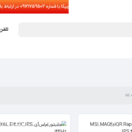
تلفن تما
کالا