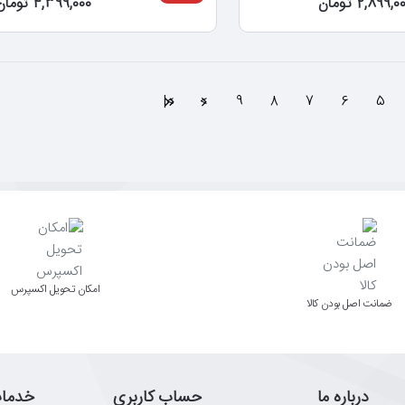
2,899, تومان
4,399,000 تومان
>|
>
9
8
7
6
5
اﻣﮑﺎن ﺗﺤﻮﯾﻞ اﮐﺴﭙﺮس
ﺿﻤﺎﻧﺖ اﺻﻞ ﺑﻮدن ﮐﺎﻟﺎ
درباره ما
حساب کاربری
خدما