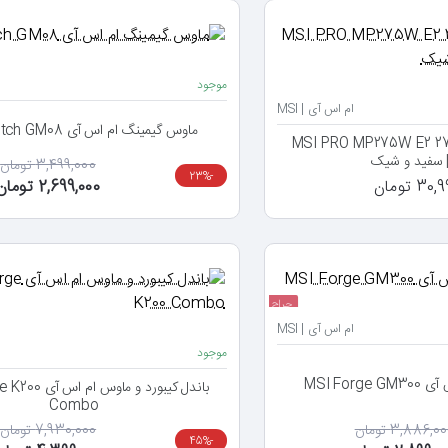
موجود
ام اس آی | MSI
ماوس گیمینگ ام اس آی MSI Clutch GM08
ام‌اس‌آی MSI PRO MP275W E2 27" IPS
3,499,000 تومان
-23%
3 تومان
2,699,000 تومان
حراج
ام اس آی | MSI
موجود
MSI For
باندل کیبورد و ماو
Combo
3,886,0 تومان
7,930,000 تومان
-45%