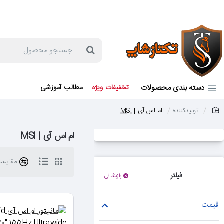
جهت مشاوره و خرید می توانید با شماره 57129-021 تماس بگیرید یا در بله یا روبیکا با شماره 09121759502 در ارتباط باشید (شنبه تا پنجشنبه 9 صبح الی 19 عصر)
جستجو
محصول
دسته بندی محصولات
تخفیفات ویژه
مطالب آموزشی
تولیدکننده
ام اس آی | MSI
home
ام اس آی | MSI
مقایسه 
فیلتر
بازنشانی
قیمت