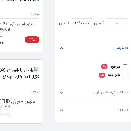
موجود
تومان
تومان
مانیتور
awide
00
-13%
000
دسترسی
موجود
18
ناموجود
105
دسته بندی های فرعی
موجود
مانیتور 
d IPS
Tags
0,000,000