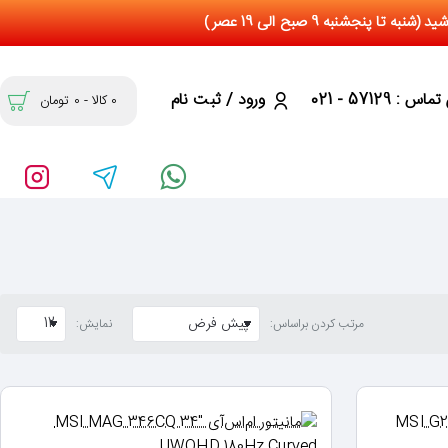
س : 57129 - 021
ورود / ثبت نام
0 کالا - 0 تومان
مرتب کردن براساس:
نمایش: