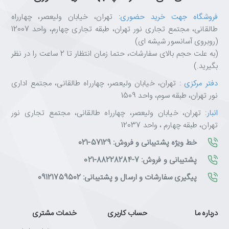
✅
کاربران کنسول
: حالت کنسول با پشتیبانی از 120Hz روی PS5 و Xbox
✅
دانشجویان و کارمندان
: پنل IPS با زاویه دید گسترده و Eye Care
فروشگاه جهت خرید حضوری
: تهران، خیابان ولیعصر، چهارراه
برای استفاده طولانی
طالقانی، مجتمع تجاری نور تهران، طبقه تجاری چهارم، واحد 12007
✅
علاقه‌مندان به فیلم
: پوشش ۱۱۰٪ sRGB و نسبت کنتراست ۱۵۰۰:۱
(روبروی آسانسور شیشه ای)
(به علت حجم بالای سفارشات، حتما زمان انتظار تا 2 ساعت را در نظر
بگیرید.)
ویژگی‌های کلیدی MSI G275L E14
دفتر مرکزی
: تهران، خیابان ولیعصر، چهارراه طالقانی، مجتمع اداری
نور تهران، طبقه سوم، واحد 1509
✅
پنل ۲۷ اینچی IPS
با وضوح Full HD و زاویه دید ۱۷۸ درجه
✅
نرخ نوسازی ۱۴۴ هرتز
و زمان پاسخگویی ۱ میلی‌ثانیه (MPRT)
انبار
: تهران، خیابان ولیعصر، چهارراه طالقانی، مجتمع تجاری نور
✅
فناوری Adaptive-Sync
برای حذف پارگی و لکنت تصویر
تهران، طبقه چهارم ، واحد 12037
✅
Night Vision
برای آشکارسازی جزئیات در صحنه‌های تاریک
خط ویژه پشتیبانی و فروش: 57129-021
✅
پوشش ۱۱۰٪ sRGB
با نمایش ۱.۰۷ میلیارد رنگ (عمق ۱۰ بیت)
✅
حالت کنسول
با HDMI CEC و VRR برای PS5 و Xbox
پشتیبانی و فروش: 7-88228284-021
✅
Anti-Flicker و Less Blue Light
با تأییدیه TÜV Rheinland
پیگیری سفارشات و ارسال و پشتیبانی: 09121759502
✅
طراحی Frameless
با قابلیت نصب VESA 100x100mm
درباره ما
حساب کاربری
خدمات مشتری
چرا از تکتازشاپ خرید کنیم؟