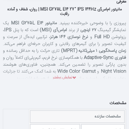
معرفی
مانیتور ام‌اس‌آی MSI G275L E14 27" IPS 144Hz | روان، شفاف و آماده
رقابت
پیروزی را با وضوحی خیره‌کننده ببینید.
مانیتور MSI G275L E14
یک
نمایشگر گیمینگ
۲۷ اینچی
از برند
ام‌اس‌آی (MSI)
است که با پنل
IPS
،
رزولوشن
Full HD
و
نرخ نوسازی ۱۴۴ هرتز
، ترکیبی ایده‌آل از سرعت و
کیفیت تصویر را برای گیمرهای رقابتی و کاربران حرفه‌ای فراهم می‌کند.
زمان پاسخگویی ۱ میلی‌ثانیه (MPRT)
تاری حرکت را به حداقل رسانده و
فناوری Adaptive-Sync
با همگام‌سازی نرخ فریم، گیم‌پلی‌ای کاملاً روان و
بدون پارگی تصویر را تضمین می‌کند. همچنین، فناوری‌های هوشمند
Night Vision
و
Wide Color Gamut
به شما کمک می‌کنند تا جزئیات
پنهان در تاریکی را ببینید و از رنگ‌هایی زنده‌تر از همیشه لذت ببرید.
پنل IPS و نرخ نوسازی ۱۴۴ هرتز؛ برتری در هر فریم
مشخصات
کیفیت تصویر در G275L E14 با یک پنل
IPS
تضمین می‌شود که زاویه
مشخصات سازنده
دید گسترده
۱۷۸ درجه
را ارائه می‌دهد. این یعنی از هر زاویه‌ای که به صفحه
نگاه کنید، رنگ‌ها و جزئیات تصویر بدون افت کیفیت باقی می‌مانند. اما