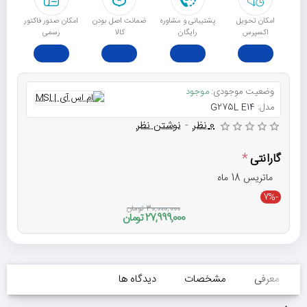
امکان تحویل
پشتیبانی و مشاوره
ﺿﻤﺎﻧﺖ اﺻﻞ ﺑﻮدن
امکان صدور فاکتور
اکسپرس
رایگان
ﮐﺎﻟﺎ
رسمی
وضعیت موجودی:
موجود
مدل:
G275L E14
0 نظر
-
نوشتن نظر
گارانتی
ماتریس 18 ماه
-7%
30,000,000 تومان
27,999,000 تومان
معرفی
مشخصات
دیدگاه ها