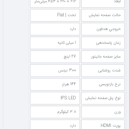
ابعاد
۶۱۲ × ۲۲۰ × ۴۵۳ میلی‌متر
برگ برنده اصلی این مانیتور،
نرخ نوسازی ۱۴۴ هرتز
به همراه
زمان
پاسخگویی ۱ میلی‌ثانیه (MPRT)
است. این دو ویژگی در کنار هم،
حالت صفحه نمایش
تخت | Flat
تصاویری فوق‌العاده روان و بدون تاری حرکت را در سریع‌ترین و
شلوغ‌ترین صحنه‌های بازی‌های شوتر و مسابقه‌ای به ارمغان می‌آورند و به
خروجي هدفون
دارد
شما اجازه می‌دهند همیشه یک قدم از رقبا جلوتر باشید.
زمان پاسخدهی
1 میلی ثانیه
فناوری Night Vision؛ آشکارسازی جزئیات در تاریکی
سایز صفحه مانیتور
27 اینچ
یکی از قابلیت‌های انحصاری MSI در این مانیتور، فناوری
Night Vision
شدت روشنایی
300 نیتس
است. این فناوری هوشمند، جزئیات پنهان در تاریک‌ترین نقاط صحنه را
روشن‌تر می‌کند تا هیچ دشمنی در سایه‌ها از چشمان تیزبین شما مخفی
نرخ بازنویسی
144 هرتز
نماند. چه در بازی‌های ترسناک باشید و چه در شوترهای رقابتی، Night
Vision برتری محسوسی به شما می‌دهد.
نوع پنل صفحه نمایش
IPS LED
وزن
۳.۸ کیلوگرم
Wide Color Gamut و پوشش رنگی ۱۱۰٪ sRGB
پورت HDMI
دارد