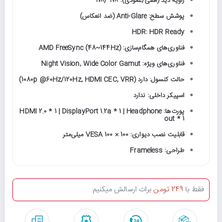
زاویه دید (افقی/عمودی): ۱۷۸°/۱۷۸°
پوشش سطح: Anti-Glare (ضد انعکاس)
HDR: HDR Ready
فناوری‌های همگام‌سازی: AMD FreeSync (48~144Hz)
فناوری‌های ویژه: Night Vision, Wide Color Gamut
حالت کنسول: دارد (1080p @60Hz/120Hz, HDMI CEC, VRR)
اسپیکر داخلی: ندارد
پورت‌ها: HDMI 2.0 * 1 | DisplayPort 1.2a * 1 | Headphone
out * 1
قابلیت نصب دیواری: VESA 100 × 100 میلی‌متر
طراحی: Frameless
فقط با
249 تومن
برات ارسالش میکنیم