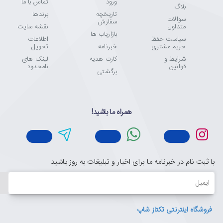
ورود
تماس با ما
بلاگ
تاریخچه
برندها
تکتازشاپ فقط یک فروشگاه نیست—یک مقصد مطمئن برای عاشقان
سوالات
سفارش
متداول
نقشه سایت
تکنولوژی و انتخاب‌های هوشمندانه است.
بازاریاب ها
سیاست حفظ
اطلاعات
با ضمانت اصالت کالا، مشاوره تخصصی، ارسال سریع و پشتیبانی واقعی،
حریم مشتری
خبرنامه
تحویل
خیالت از خرید راحت باشد.
شرایط و
کارت هدیه
لینک های
ما اینجاییم تا تجربه‌ای متفاوت، حرفه‌ای و قابل اعتماد از خرید آنلاین را
قوانین
نامحدود
برگشتی
برایت رقم بزنیم.
تکتازشاپ یعنی خرید با خیال راحت، انتخاب با اطمینان.
همراه ما باشید!
با ثبت نام در خبرنامه ما برای اخبار و تبلیغات به روز باشید
ایمیل
فروشگاه اینترنتی تکتاز شاپ