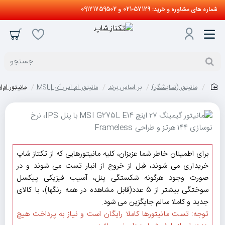
شماره های مشاوره و خرید: 57129-021 و 09121759502
جستجو
مانیتور (نمایشگر)
بر اساس برند
مانیتور ام اس آی | MSI
مانیتور ام‌اس‌آی " IPS 144Hz
home
حراج
برای اطمینان خاطر شما عزیزان، کلیه مانیتورهایی که از تکتاز شاپ
جدید
خریداری می شوند، قبل از خروج از انبار تست می شوند و در
صورت وجود هرگونه شکستگی پنل، آسیب فیزیکی پیکسل
سوختگی بیشتر از 5 عدد(قابل مشاهده در همه رنگها)، با کالای
جدید و کاملا سالم جایگزین می شود.
توجه: تست مانیتورها کاملا رایگان است و نیاز به پرداخت هیچ