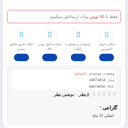
فقط با
90 تومن
برات ارسالش میکنیم
امکان تحویل
پشتیبانی و مشاوره
ﺿﻤﺎﻧﺖ اﺻﻞ ﺑﻮدن
امکان صدور فاکتور
اکسپرس
رایگان
ﮐﺎﻟﺎ
رسمی
وضعیت موجودی:
ناموجود
مدل:
44674054
44674054
SKU:
0 نظر
-
نوشتن نظر
گارانتی
اصلی 12 ماه