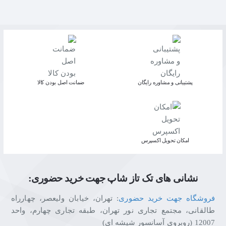
پشتیبانی و مشاوره رایگان
ﺿﻤﺎﻧﺖ اﺻﻞ ﺑﻮدن ﮐﺎﻟﺎ
اﻣﮑﺎن ﺗﺤﻮﯾﻞ اﮐﺴﭙﺮس
نشانی های تک تاز شاپ جهت خرید حضوری:
فروشگاه جهت خرید حضوری
: تهران، خیابان ولیعصر، چهارراه
طالقانی، مجتمع تجاری نور تهران، طبقه تجاری چهارم، واحد
12007 (روبروی آسانسور شیشه ای)