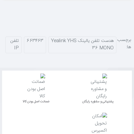
برچسب
هدست تلفن یالینک Yealink YHS
663463
تلفن
ها:
IP
36 MONO
پشتیبانی و مشاوره رایگان
ﺿﻤﺎﻧﺖ اﺻﻞ ﺑﻮدن ﮐﺎﻟﺎ