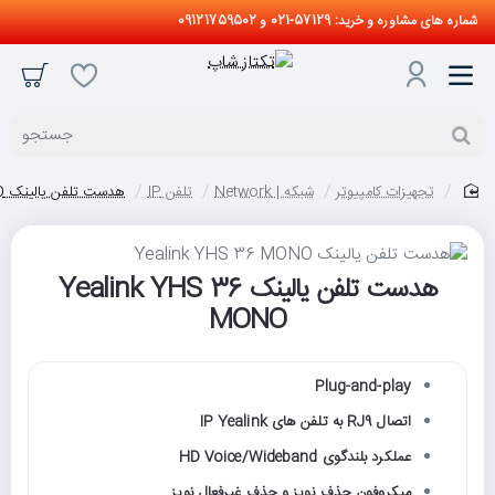
شماره های مشاوره و خرید: 57129-021 و 09121759502
جستجو
تجهیزات کامپیوتر
شبکه | Network
تلفن IP
هدست تلفن یالینک Yealink YHS 36 MONO
home
هدست تلفن یالینک Yealink YHS 36
MONO
Plug-and-play
اتصال RJ9 به تلفن های IP Yealink
عملکرد بلندگوی HD Voice/Wideband
میکروفون حذف نویز و حذف غیرفعال نویز