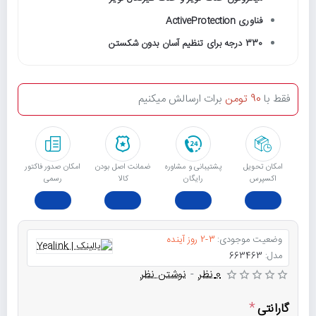
فناوری ActiveProtection
330 درجه برای تنظیم آسان بدون شکستن
فقط با
90 تومن
برات ارسالش میکنیم
امکان تحویل
پشتیبانی و مشاوره
ﺿﻤﺎﻧﺖ اﺻﻞ ﺑﻮدن
امکان صدور فاکتور
اکسپرس
رایگان
ﮐﺎﻟﺎ
رسمی
وضعیت موجودی:
2-3 روز آینده
مدل:
663463
0 نظر
-
نوشتن نظر
گارانتی