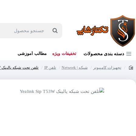
جهت مشاوره و خرید می توانید با شماره 57129-021 تماس بگیرید یا در بله یا روبیکا با شماره 09121759502 در ارتباط باشید (شنبه تا پنجشنبه 9 صبح الی 19 عصر)
جستجو
محصول
دسته بندی محصولات
تخفیفات ویژه
مطالب آموزشی
تجهیزات کامپیوتر
شبکه | Network
تلفن IP
تلفن تحت شبکه یالینک Yealink Sip T53W
home