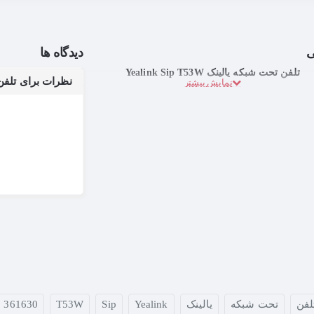
ی
دیدگاه ها
تلفن تحت شبکه یالینک Yealink Sip T53W
نظرات برای تلفن تحت شب
لفن
تحت شبکه
یالینک
Yealink
Sip
T53W
361630