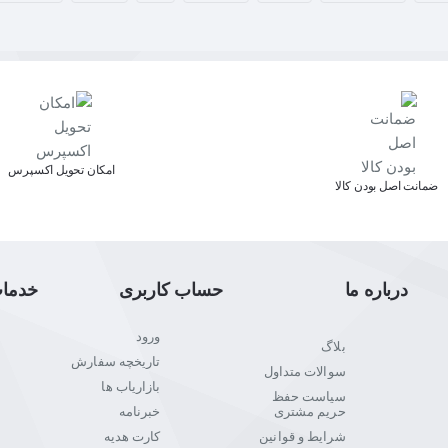
اﻣﮑﺎن ﺗﺤﻮﯾﻞ اﮐﺴﭙﺮس
ﺿﻤﺎﻧﺖ اﺻﻞ ﺑﻮدن ﮐﺎﻟﺎ
درباره ما
حساب کاربری
خدما
ورود
بلاگ
تاریخچه سفارش
سوالات متداول
بازاریاب ها
سیاست حفظ
حریم مشتری
خبرنامه
شرایط و قوانین
کارت هدیه