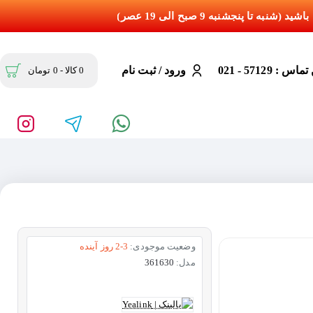
س : 57129 - 021
ورود / ثبت نام
0 کالا - 0 تومان
وضعیت موجودی:
2-3 روز آینده
مدل:
361630