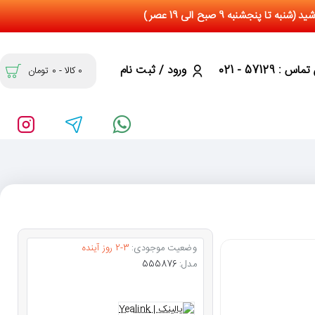
س : 57129 - 021
ورود / ثبت نام
0 کالا - 0 تومان
وضعیت موجودی:
2-3 روز آینده
مدل:
555876