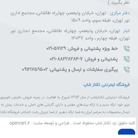
نظر بگیرید.)
دفتر مرکزی
: تهران، خیابان ولیعصر، چهارراه طالقانی، مجتمع اداری
نور تهران، طبقه سوم، واحد 1509
انبار
: تهران، خیابان ولیعصر، چهارراه طالقانی، مجتمع تجاری نور
تهران، طبقه چهارم ، واحد 12037
خط ویژه پشتیبانی و فروش: 57129-021
پشتیبانی و فروش: 7-88228284-021
پیگیری سفارشات و ارسال و پشتیبانی: 09121759502
فروشگاه اینترنتی تکتاز شاپ
فروشگاه اینترنتی تکتازشاپ از سال 1384 شروع به فعالیت در زم
عزیز خود ارائه بدیم و با ارائه برندهای معتبر و دارای گارنتی های اصلی و خدمات رسان ب
ارسال محصولات به سراسر ایران به شما ارائه دهیم. از شما عزیزان بابت انتخاب فروشگاه تکت
کلیه حقوق نزد تکتاز شاپ محفوظ است . طراحی و توسعه سایت : opencart.ir