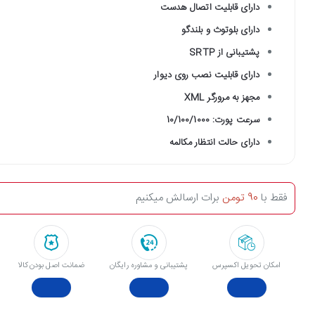
دارای قابلیت اتصال هدست
دارای بلوتوث و بلندگو
پشتیبانی از SRTP
دارای قابلیت نصب روی دیوار
مجهز به مرورگر XML
سرعت پورت: 10/100/1000
دارای حالت انتظار مکالمه
فقط با
90 تومن
برات ارسالش میکنیم
امکان تحویل اکسپرس
پشتیبانی و مشاوره رایگان
ﺿﻤﺎﻧﺖ اﺻﻞ ﺑﻮدن ﮐﺎﻟﺎ