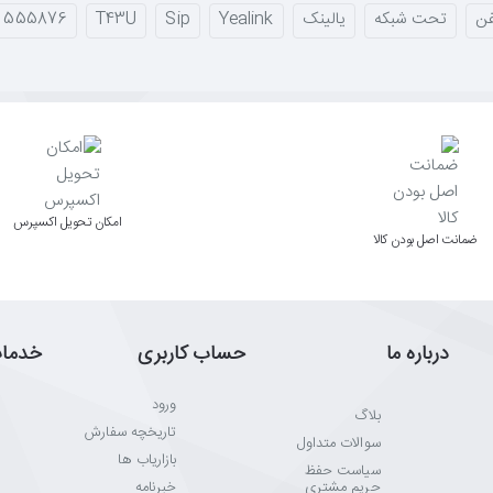
فن
تحت شبکه
یالینک
Yealink
Sip
T43U
555876
اﻣﮑﺎن ﺗﺤﻮﯾﻞ اﮐﺴﭙﺮس
ﺿﻤﺎﻧﺖ اﺻﻞ ﺑﻮدن ﮐﺎﻟﺎ
درباره ما
حساب کاربری
خدما
ورود
بلاگ
تاریخچه سفارش
سوالات متداول
بازاریاب ها
سیاست حفظ
حریم مشتری
خبرنامه