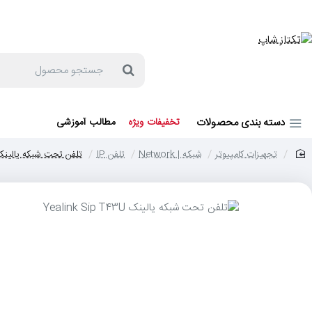
جهت مشاوره و خرید می توانید با شماره 57129-021 تماس بگیرید یا در بله یا روبیکا با شماره 09121759502 در ارتباط باشید (شنبه تا پنجشنبه 9 صبح الی 19 عصر)
جستجو
محصول
دسته بندی محصولات
تخفیفات ویژه
مطالب آموزشی
تجهیزات کامپیوتر
شبکه | Network
تلفن IP
تلفن تحت شبکه یالینک link Sip T43U
home