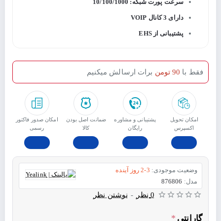
سرعت پورت شبکه: 10/100/1000
دارای 3 کانال VOIP
پشتیبانی از EHS
فقط با
90 تومن
برات ارسالش میکنیم
امکان تحویل
پشتیبانی و مشاوره
ﺿﻤﺎﻧﺖ اﺻﻞ ﺑﻮدن
امکان صدور فاکتور
اکسپرس
رایگان
ﮐﺎﻟﺎ
رسمی
وضعیت موجودی:
2-3 روز آینده
مدل:
876806
0 نظر
-
نوشتن نظر
گارانتی