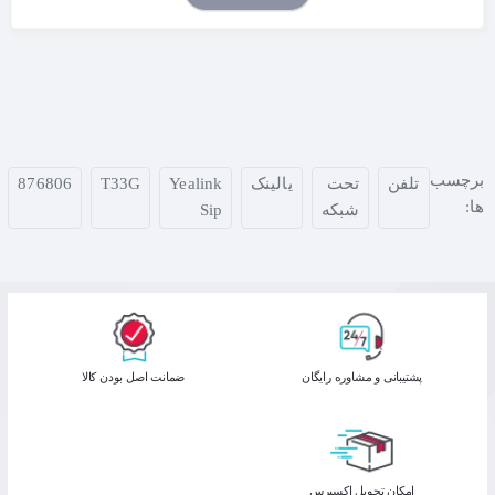
برچسب
تلفن
تحت
یالینک
Yealink
T33G
876806
ها:
شبکه
Sip
پشتیبانی و مشاوره رایگان
ﺿﻤﺎﻧﺖ اﺻﻞ ﺑﻮدن ﮐﺎﻟﺎ
اﻣﮑﺎن ﺗﺤﻮﯾﻞ اﮐﺴﭙﺮس