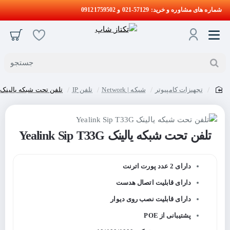
شماره های مشاوره و خرید: 57129-021 و 09121759502
جستجو
تجهیزات کامپیوتر
شبکه | Network
تلفن IP
تلفن تحت شبکه یالینک Yealink Sip T33G
home
تلفن تحت شبکه یالینک Yealink Sip T33G
دارای 2 عدد پورت اترنت
دارای قابلیت اتصال هدست
دارای قابلیت نصب روی دیوار
پشتیبانی از POE