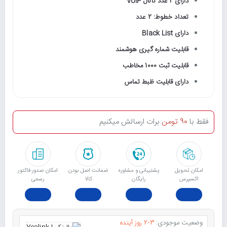
دارای 2 عدد کانال VoIP
تعداد خطوط: 2 عدد
دارای Black List
قابلیت شماره گیری هوشمند
قابلیت ثبت 1000 مخاطب
دارای قابلیت ظبط تماس
فقط با
90 تومن
برات ارسالش میکنیم
امکان تحویل
پشتیبانی و مشاوره
ﺿﻤﺎﻧﺖ اﺻﻞ ﺑﻮدن
امکان صدور فاکتور
اکسپرس
رایگان
ﮐﺎﻟﺎ
رسمی
وضعیت موجودی:
2-3 روز آینده