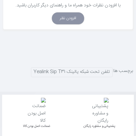
با افزودن نظرات خود همراه ما و راهنمای دیگر کاربران باشید.
افزودن نظر
برچسب ها:
تلفن تحت شبکه یالینک Yealink Sip T31
پشتیبانی و مشاوره رایگان
ﺿﻤﺎﻧﺖ اﺻﻞ ﺑﻮدن ﮐﺎﻟﺎ