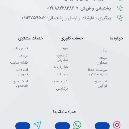
پشتیبانی و فروش: 7-88228284-021
پیگیری سفارشات و ارسال و پشتیبانی: 09121759502
درباره ما
حساب کاربری
خدمات مشتری
ورود
تماس با ما
بلاگ
تاریخچه
برندها
سوالات
سفارش
متداول
نقشه سایت
بازاریاب ها
سیاست حفظ
اطلاعات
حریم مشتری
خبرنامه
تحویل
شرایط و
کارت هدیه
لینک های
قوانین
نامحدود
برگشتی
همراه ما باشید!