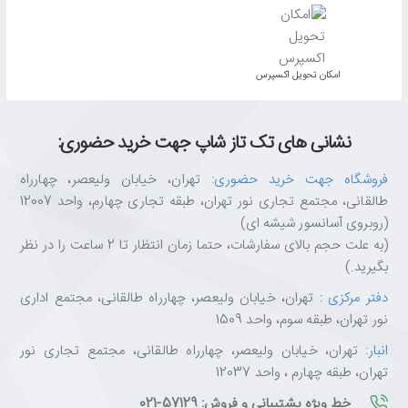
اﻣﮑﺎن ﺗﺤﻮﯾﻞ اﮐﺴﭙﺮس
نشانی های تک تاز شاپ جهت خرید حضوری:
فروشگاه جهت خرید حضوری
: تهران، خیابان ولیعصر، چهارراه
طالقانی، مجتمع تجاری نور تهران، طبقه تجاری چهارم، واحد 12007
(روبروی آسانسور شیشه ای)
(به علت حجم بالای سفارشات، حتما زمان انتظار تا 2 ساعت را در نظر
بگیرید.)
دفتر مرکزی
: تهران، خیابان ولیعصر، چهارراه طالقانی، مجتمع اداری
نور تهران، طبقه سوم، واحد 1509
انبار
: تهران، خیابان ولیعصر، چهارراه طالقانی، مجتمع تجاری نور
تهران، طبقه چهارم ، واحد 12037
خط ویژه پشتیبانی و فروش: 57129-021