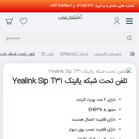
شماره های مشاوره و خرید: 57129-021 و 09121759502
جستجو
تجهیزات کامپیوتر
شبکه | Network
تلفن IP
تلفن تحت شبکه یالینک ink Sip T31
home
تلفن تحت شبکه یالینک Yealink Sip T31
دارای 2 عدد پورت اترنت
مجهز به EHS35
دارای قابلیت اتصال هدست
دارای قابلیت نصب روی دیوار