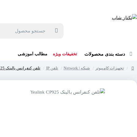
جهت مشاوره و خرید می توانید با شماره 57129-021 تماس بگیرید یا در بله یا روبیکا با شماره 09121759502 در ارتباط باشید (شنبه تا پنجشنبه 9 صبح الی 19 عصر)
جستجو
محصول
دسته بندی محصولات
تخفیفات ویژه
مطالب آموزشی
تجهیزات کامپیوتر
شبکه | Network
تلفن IP
تلفن کنفرانس یالینک Yealink CP925
home