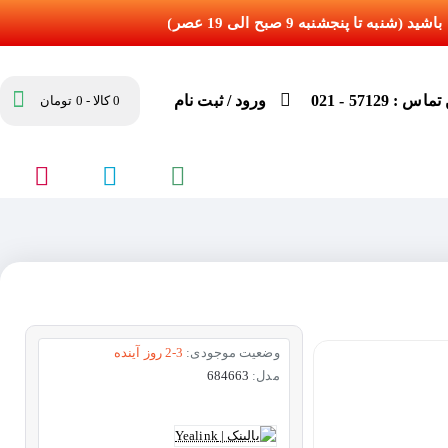
س : 57129 - 021
ورود / ثبت نام
0 کالا - 0 تومان
وضعیت موجودی:
2-3 روز آینده
مدل:
684663