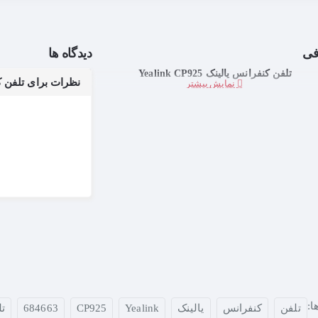
فی
دیدگاه ها
تلفن کنفرانس یالینک Yealink CP925
نظرات برای تلفن کنفرانس 
:
تلفن
کنفرانس
یالینک
Yealink
CP925
684663
تل