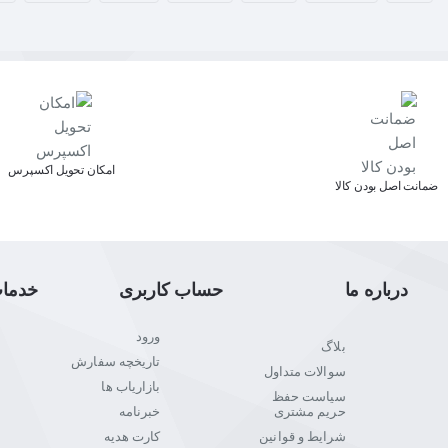
اﻣﮑﺎن ﺗﺤﻮﯾﻞ اﮐﺴﭙﺮس
ﺿﻤﺎﻧﺖ اﺻﻞ ﺑﻮدن ﮐﺎﻟﺎ
درباره ما
حساب کاربری
خدما
ورود
بلاگ
تاریخچه سفارش
سوالات متداول
بازاریاب ها
سیاست حفظ
حریم مشتری
خبرنامه
شرایط و قوانین
کارت هدیه