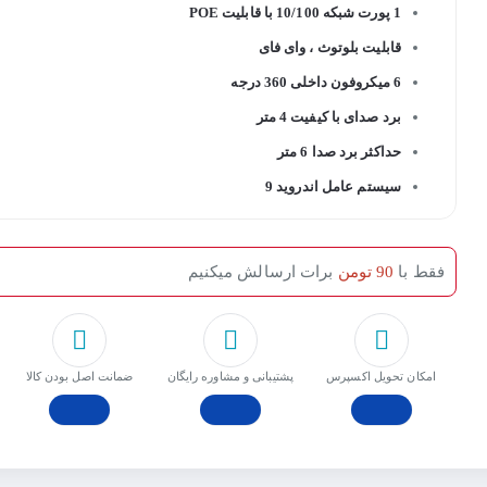
1 پورت شبکه 10/100 با قابلیت POE
قابلیت بلوتوث ، وای فای
6 میکروفون داخلی 360 درجه
برد صدای با کیفیت 4 متر
حداکثر برد صدا 6 متر
سیستم عامل اندروید 9
فقط با
90 تومن
برات ارسالش میکنیم
امکان تحویل اکسپرس
پشتیبانی و مشاوره رایگان
ﺿﻤﺎﻧﺖ اﺻﻞ ﺑﻮدن ﮐﺎﻟﺎ