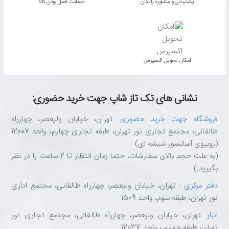
پشتیبانی و مشاوره رایگان
ﺿﻤﺎﻧﺖ اﺻﻞ ﺑﻮدن ﮐﺎﻟﺎ
اﻣﮑﺎن ﺗﺤﻮﯾﻞ اﮐﺴﭙﺮس
نشانی های تک تاز شاپ جهت خرید حضوری:
فروشگاه جهت خرید حضوری
: تهران، خیابان ولیعصر، چهارراه
طالقانی، مجتمع تجاری نور تهران، طبقه تجاری چهارم، واحد 12007
(روبروی آسانسور شیشه ای)
(به علت حجم بالای سفارشات، حتما زمان انتظار تا 2 ساعت را در نظر
بگیرید.)
دفتر مرکزی
: تهران، خیابان ولیعصر، چهارراه طالقانی، مجتمع اداری
نور تهران، طبقه سوم، واحد 1509
انبار
: تهران، خیابان ولیعصر، چهارراه طالقانی، مجتمع تجاری نور
تهران، طبقه چهارم ، واحد 12037