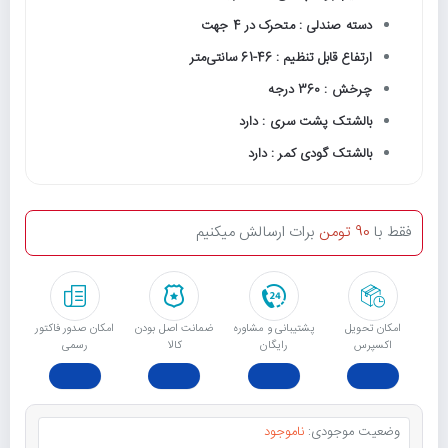
دسته صندلی : متحرک در 4 جهت
ارتفاع قابل تنظیم : 46-61 سانتی‌متر
چرخش : 360 درجه
بالشتک پشت سری : دارد
بالشتک گودی کمر : دارد
فقط با
90 تومن
برات ارسالش میکنیم
امکان تحویل
پشتیبانی و مشاوره
ﺿﻤﺎﻧﺖ اﺻﻞ ﺑﻮدن
امکان صدور فاکتور
اکسپرس
رایگان
ﮐﺎﻟﺎ
رسمی
وضعیت موجودی:
ناموجود