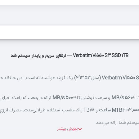
Verbatim Vi550 S3 SSD 1TB — ارتقای سریع و پایدار سیستم شما
Verbatim Vi (مدل 49353)
≈560 MB/s
و سرعت نوشتن تا
≈500 MB/s
ارائه می‌دهد، که باعث اجرای
MTBF ≈2,00 ساعت
و TBW بالا، مناسب استفاده طولانی‌مدت. مصرف انرژی پایین و عدم وجود قطعات متحرک باعث می‌شود دما و صدا در حداقل باشد.