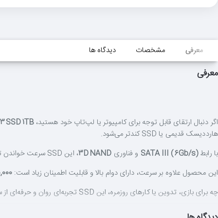
معرفی
مشخصات
دیدگاه ها
معرفی
اگر دنبال ارتقای قابل توجه برای کامپیوتر یا لپ‌تاپ خود هستید،
550 S3 SSD 1TB
هارددیسک قدیمی یا SSD کندتر می‌شود.
با رابط
SATA III (6Gb/s)
و فناوری
3D NAND
، این SSD سرعت خواندن تا
این محصول علاوه بر سرعت، دارای دوام بالا و قابلیت اطمینان زیاد است:
0,000
چه برای بازی، تدوین یا کارهای روزمره، این SSD تجربه‌ای روان و حرفه‌ای از سیستم شما ارائه می‌دهد.
ویژگی‌های کلیدی محصول
دیدگاه ها