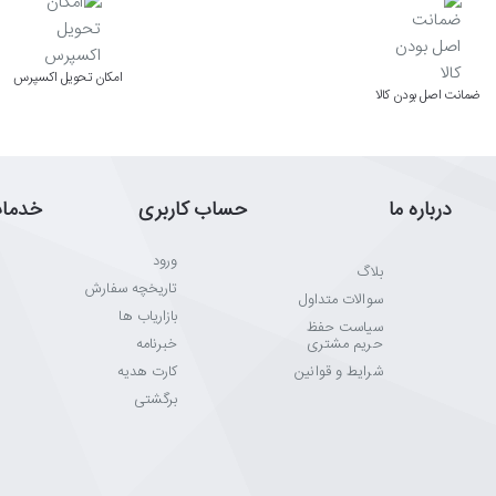
اﻣﮑﺎن ﺗﺤﻮﯾﻞ اﮐﺴﭙﺮس
ﺿﻤﺎﻧﺖ اﺻﻞ ﺑﻮدن ﮐﺎﻟﺎ
درباره ما
حساب کاربری
خدما
ورود
بلاگ
تاریخچه سفارش
سوالات متداول
بازاریاب ها
سیاست حفظ
حریم مشتری
خبرنامه
شرایط و قوانین
کارت هدیه
برگشتی