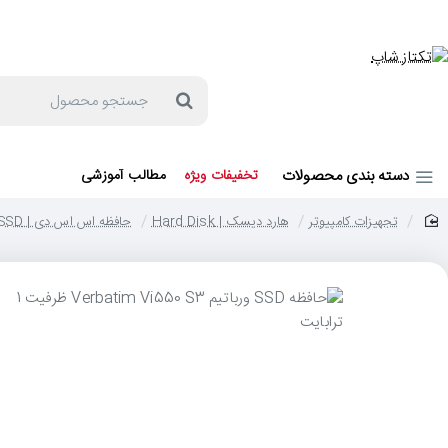
جهت مشاوره و خرید می توانید با شماره 57129-021 تماس بگیرید یا در بله یا روبیکا با شماره 09121759502 در ارتباط باشید (شنبه تا پنجشنبه 9 صبح الی 19 عصر)
جستجو
محصول
دسته بندی محصولات
تخفیفات ویژه
مطالب آموزشی
تجهیزات کامپیوتر
هارد دیسک | Hard Disk
حافظه اس اس دی | SSD
home
حر