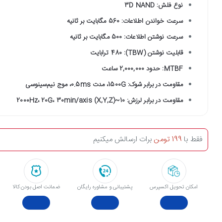
نوع فلش: 3D NAND
سرعت خواندن اطلاعات: 560 مگابایت بر ثانیه
سرعت نوشتن اطلاعات: 500 مگابایت بر ثانیه
قابلیت نوشتن (TBW): 480 ترابایت
MTBF: حدود 2,000,000 ساعت
مقاومت در برابر شوک: 1500G، مدت 0.5ms، موج نیم‌سینوسی
مقاومت در برابر لرزش: 10~2000Hz، 20G، 30min/axis (X,Y,Z)
فقط با
199 تومن
برات ارسالش میکنیم
امکان تحویل اکسپرس
پشتیبانی و مشاوره رایگان
ﺿﻤﺎﻧﺖ اﺻﻞ ﺑﻮدن ﮐﺎﻟﺎ