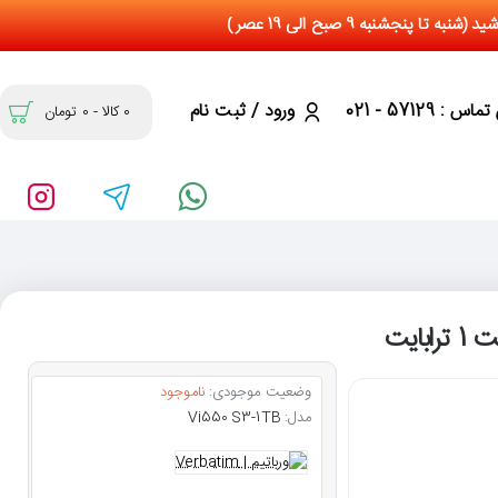
س : 57129 - 021
ورود / ثبت نام
0 کالا - 0 تومان
وضعیت موجودی:
ناموجود
مدل:
Vi550 S3-1TB