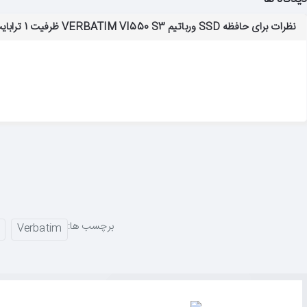
✅ فرم‌فاکتور
2.5 اینچ / ضخامت 7 میلی‌متر
— نصب آسان در لپ‌تاپ و دسک
نظرات برای حافظه SSD ورباتیم VERBATIM VI550 S3 ظرفیت 1 ترابایت
✅ رابط
SATA III (6 Gb/s)
و فناوری
3D NAND
— عملکرد سریع و پایدار
✅ سرعت خواندن تا
≈560 MB/s
و نوشتن تا
≈500 MB/s
✅ دوام بالا:
MTBF ≈2,000,000 ساعت
و TBW قابل توجه
✅ بدون قطعات متحرک — صدای کمتر، حرارت کمتر و عمر طولانی
✅ کاهش زمان بوت و اجرای سریع‌تر برنامه‌ها
چرا از تکتازشاپ خرید کنیم؟
تکتازشاپ فقط یک فروشگاه نیست—یه مقصد مطمئن برای عاشقان تکنولوژی 
با ضمانت اصالت کالا، مشاوره تخصصی، ارسال سریع و پشتیبانی واقعی، خیالت
تکتازشاپ یعنی خرید با خیال راحت، انتخاب با اطمینان.
برچسب ها:
Verbatim