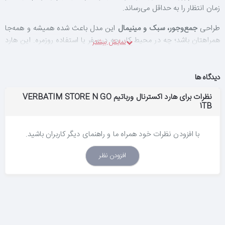
زمان انتظار را به حداقل می‌رساند.
طراحی
جمع‌وجور، سبک و مینیمال
این مدل باعث شده همیشه و همه‌جا
همراهتان باشد؛ چه در محیط کار، چه در سفر یا استفاده روزمره. این هارد
بدون نیاز به آداپتور برق
و تنها از طریق کابل USB تغذیه می‌شود و
به‌صورت
Plug & Play
بلافاصله پس از اتصال آماده استفاده است.
دیدگاه ها
وجود نرم‌افزار
Nero BackItUp Essentials
امکان
پشتیبان‌گیری دستی
یا زمان‌بندی‌شده
را فراهم می‌کند تا خیال‌تان از بابت اطلاعات مهم راحت
نظرات برای هارد اکسترنال ورباتیم VERBATIM STORE N GO
1TB
باشد. همچنین قابلیت
Green Button
با مدیریت مصرف انرژی، در زمان
عدم استفاده هارد را به حالت Sleep می‌برد و به افزایش طول عمر دستگاه
کمک می‌کند.
با افزودن نظرات خود همراه ما و راهنمای دیگر کاربران باشید.
این هارد اکسترنال به‌صورت پیش‌فرض با فرمت
FAT32
عرضه می‌شود و
افزودن نظر
با
Windows و macOS
سازگاری کامل دارد. اگر به‌دنبال یک هارد
اکسترنال مطمئن با برند معتبر، عملکرد پایدار و کیفیت ساخت بالا هستید،
Verbatim Store n Go 1TB
انتخابی هوشمندانه برای شماست.