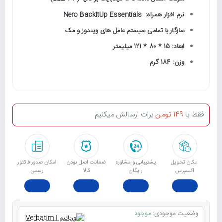
نرم افزار همراه: Nero BackItUp Essentials
سازگار با تمامی سیستم عامل های ویندوز و مک
ابعاد: 15 * 80 * 121 میلیمتر
وزن: 184 گرم
فقط با
149 تومن
برات ارسالش میکنیم
امکان تحویل
پشتیبانی و مشاوره
ﺿﻤﺎﻧﺖ اﺻﻞ ﺑﻮدن
امکان صدور فاکتور
اکسپرس
رایگان
ﮐﺎﻟﺎ
رسمی
وضعیت موجودی:
موجود