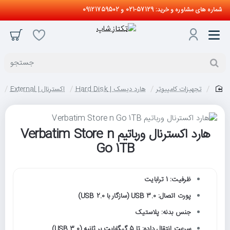
شماره های مشاوره و خرید: 57129-021 و 09121759502
جستجو
تجهیزات کامپیوتر
هارد دیسک | Hard Disk
اکسترنال | External
home
هارد اکسترنال ورباتیم Verbatim Store n
Go 1TB
ظرفیت: 1 ترابایت
پورت اتصال: USB 3.0 (سازگار با USB 2.0)
جنس بدنه: پلاستیک
سرعت انتقال داده: تا 5 گیگابایت بر ثانیه (USB 3.0)