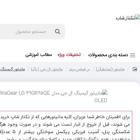
جهت مشاوره و خرید می توانید با شماره 57129-021 تماس بگیرید یا در بله یا روبیکا با شماره 09121759502 در ارتباط باشید (شنبه تا پنجشنبه 9 صبح الی 19 عصر)
جستجو
محصول
دسته بندی محصولات
تخفیفات ویژه
مطالب آموزشی
مانیتور (نمایشگر)
بر اساس برند
مانیتور ال جی | LG
مانیتور گیمینگ ال جی مدل LED
home
برای اطمینان خاطر شما عزیزان، کلیه مانیتورهایی که از تکتاز شاپ خرید
می شوند، قبل از خروج از انبار تست می شوند و در صورت وجود هرگو
شکستگی پنل، آسیب فیزیکی پیکسل سوختگی ب
مشاهده در همه رنگها)، با کالای جدید و کاملا سالم جایگزین می شود.