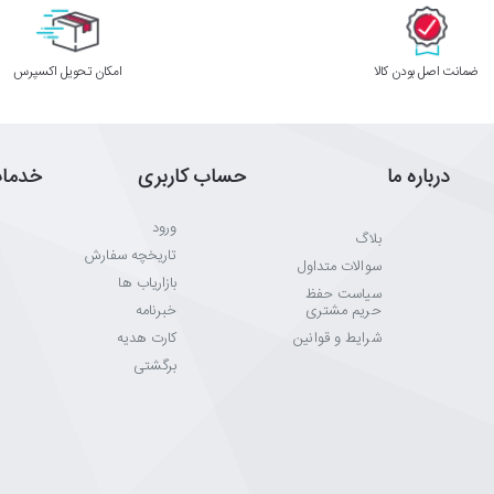
ﺿﻤﺎﻧﺖ اﺻﻞ ﺑﻮدن ﮐﺎﻟﺎ
اﻣﮑﺎن ﺗﺤﻮﯾﻞ اﮐﺴﭙﺮس
درباره ما
حساب کاربری
خدما
ورود
بلاگ
تاریخچه سفارش
سوالات متداول
بازاریاب ها
سیاست حفظ
حریم مشتری
خبرنامه
شرایط و قوانین
کارت هدیه
برگشتی