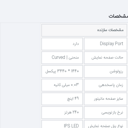
شخصات
مشخصات سازنده
Display Port
دارد
حالت صفحه نمایش
منحنی | Curved
رزولوشن
1440 * 3440 پیکسل
زمان پاسخدهی
0.03 میلی ثانیه
سایز صفحه مانیتور
49 اینچ
نرخ بازنویسی
240 هرتز
نوع پنل صفحه نمایش
IPS LED