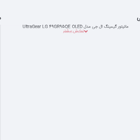
ی
م
مانیتور گیمینگ ال جی مدل UltraGear LG 49GR95QE OLED