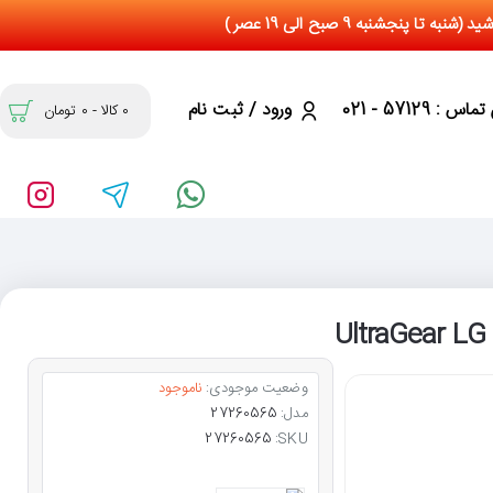
س : 57129 - 021
ورود / ثبت نام
0 کالا - 0 تومان
وضعیت موجودی:
ناموجود
مدل:
27260565
27260565
SKU: