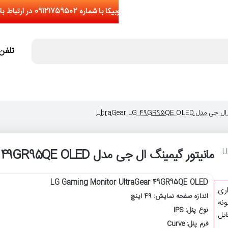
تلفن تما
UltraGear LG 49GR95QE O
مانیتور گیمینگ ال جی مدل UltraGear LG 49GR95QE OLED
LG Gaming Monitor UltraGear 49GR95QE OLED
اری
اندازه صفحه نمایش: 49 اینچ
نه
نوع پنل: IPS
یشتر از 5 عدد(قابل
فرم پنل: Curve