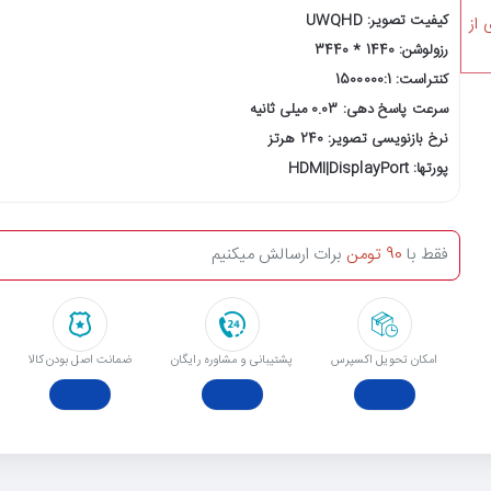
کیفیت تصویر: UWQHD
 از
رزولوشن: 1440 * 3440
کنتراست: 1500000:1
سرعت پاسخ دهی: 0.03 میلی ثانیه
نرخ بازنویسی تصویر: 240 هرتز
پورتها: HDMI|DisplayPort
فقط با
90 تومن
برات ارسالش میکنیم
امکان تحویل اکسپرس
پشتیبانی و مشاوره رایگان
ﺿﻤﺎﻧﺖ اﺻﻞ ﺑﻮدن ﮐﺎﻟﺎ