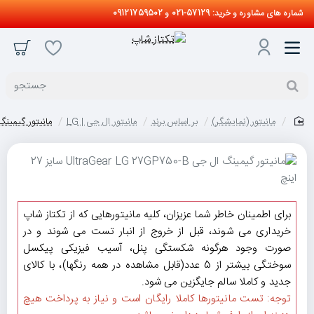
شماره های مشاوره و خرید: 57129-021 و 09121759502
جستجو
مانیتور (نمایشگر)
بر اساس برند
مانیتور ال جی | LG
مانیتور گیمینگ ال جی r LG 27GP750-B
home
حراج
برای اطمینان خاطر شما عزیزان، کلیه مانیتورهایی که از تکتاز شاپ
خریداری می شوند، قبل از خروج از انبار تست می شوند و در
صورت وجود هرگونه شکستگی پنل، آسیب فیزیکی پیکسل
سوختگی بیشتر از 5 عدد(قابل مشاهده در همه رنگها)، با کالای
جدید و کاملا سالم جایگزین می شود.
توجه: تست مانیتورها کاملا رایگان است و نیاز به پرداخت هیچ