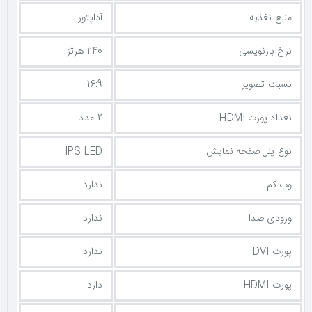
منبع تغذیه
آداپتور
نرخ بازنویسی
240 هرتز
نسبت تصویر
16:9
نعداد پورت HDMI
2 عدد
نوع پنل صفحه نمایش
IPS LED
وب کم
ندارد
ورودی صدا
ندارد
پورت DVI
ندارد
پورت HDMI
دارد