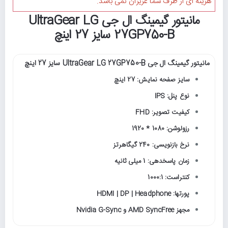
هزینه ای از طرف شما عزیزان نمی باشد.
مانیتور گیمینگ ال جی UltraGear LG
27GP750-B سایز 27 اینچ
مانیتور گیمینگ ال جی UltraGear LG 27GP750-B سایز 27 اینچ
سایز صفحه نمایش: 27 اینچ
نوع پنل: IPS
کیفیت تصویر: FHD
رزولوشن: 1080 * 1920
نرخ بازنویسی: 240 گیگاهرتز
زمان پاسخدهی: 1 میلی ثانیه
کنتراست: 1000:1
پورتها: HDMI | DP | Headphone
مجهز AMD SyncFree و Nvidia G-Sync