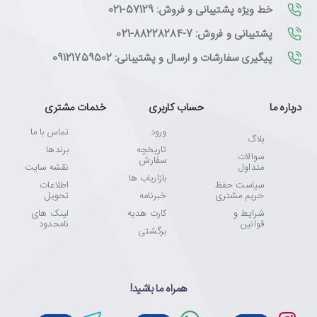
خط ویژه پشتیبانی و فروش: 57129-021
پشتیبانی و فروش: 7-88228284-021
پیگیری سفارشات و ارسال و پشتیبانی: 09121759502
درباره ما
حساب کاربری
خدمات مشتری
ورود
تماس با ما
بلاگ
تاریخچه
برندها
سوالات
سفارش
متداول
نقشه سایت
بازاریاب ها
سیاست حفظ
اطلاعات
حریم مشتری
خبرنامه
تحویل
شرایط و
کارت هدیه
لینک های
قوانین
نامحدود
برگشتی
همراه ما باشید!