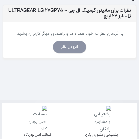
نظرات برای مانیتور گیمینگ ال جی ULTRAGEAR LG 27GP750-
B سایز 27 اینچ
با افزودن نظرات خود همراه ما و راهنمای دیگر کاربران باشید.
افزودن نظر
پشتیبانی و مشاوره رایگان
ﺿﻤﺎﻧﺖ اﺻﻞ ﺑﻮدن ﮐﺎﻟﺎ