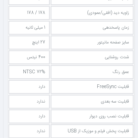
زاویه دید (افقی/عمودی)
178 / 178
زمان پاسخدهی
1 میلی ثانیه
سایز صفحه مانیتور
27 اینچ
شدت روشنایی
400 نیتس
عمق رنگ
NTSC 72%
قابلیت FreeSync
دارد
قابلیت سه بعدی
ندارد
قابلیت نصب روی دیوار
دارد
قابلیت پخش فیلم و موزیک از USB
ندارد