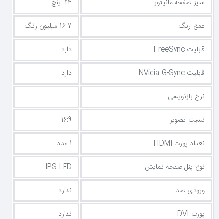
سایز صفحه مانیتور
24 اینچ
عمق رنگ
16.7 میلیون رنگ
قابلیت FreeSync
دارد
قابلیت NVidia G-Sync
دارد
نرخ بازنویسی
نسبت تصویر
16:9
نعداد پورت HDMI
1 عدد
نوع پنل صفحه نمایش
IPS LED
ورودی صدا
ندارد
پورت DVI
ندارد