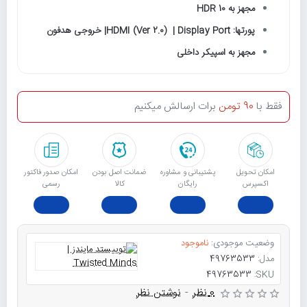
مجهز به HDR 10
پورتها: HDMI (Ver 2.0) | Display Port| خروجی هدفون
مجهز به اسپیکر داخلی
فقط با
90 تومن
برات ارسالش میکنیم
امکان تحویل
پشتیبانی و مشاوره
ﺿﻤﺎﻧﺖ اﺻﻞ ﺑﻮدن
امکان صدور فاکتور
اکسپرس
رایگان
ﮐﺎﻟﺎ
رسمی
وضعیت موجودی:
ناموجود
مدل:
49763533
49763533
SKU:
0 نظر
-
نوشتن نظر