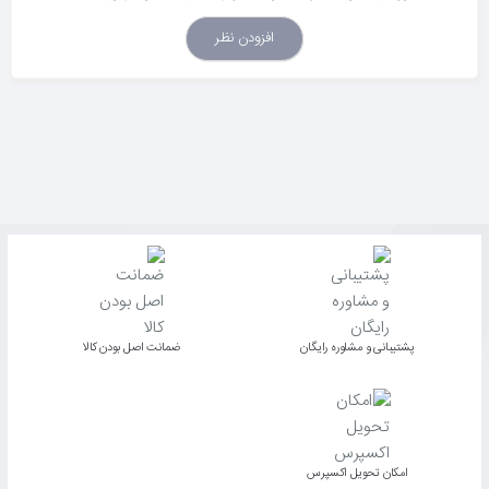
افزودن نظر
پشتیبانی و مشاوره رایگان
ﺿﻤﺎﻧﺖ اﺻﻞ ﺑﻮدن ﮐﺎﻟﺎ
اﻣﮑﺎن ﺗﺤﻮﯾﻞ اﮐﺴﭙﺮس