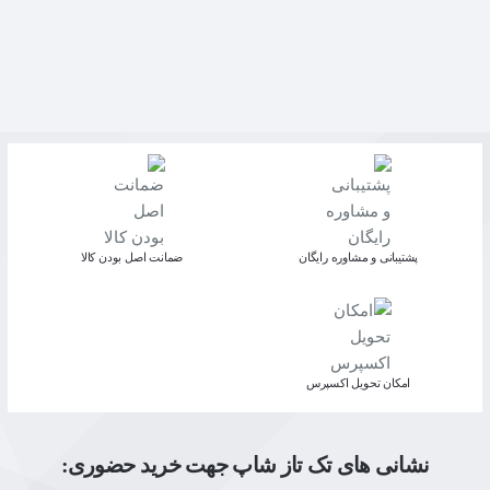
پشتیبانی و مشاوره رایگان
ﺿﻤﺎﻧﺖ اﺻﻞ ﺑﻮدن ﮐﺎﻟﺎ
اﻣﮑﺎن ﺗﺤﻮﯾﻞ اﮐﺴﭙﺮس
نشانی های تک تاز شاپ جهت خرید حضوری: