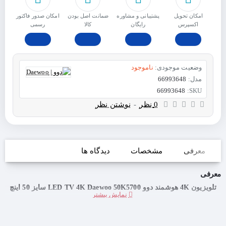
امکان تحویل
پشتیبانی و مشاوره
ﺿﻤﺎﻧﺖ اﺻﻞ ﺑﻮدن
امکان صدور فاکتور
اکسپرس
رایگان
ﮐﺎﻟﺎ
رسمی
وضعیت موجودی:
ناموجود
مدل:
66993648
66993648
SKU:
0 نظر
-
نوشتن نظر
معرفی
مشخصات
دیدگاه ها
معرفی
تلویزیون 4K هوشمند دوو LED TV 4K Daewoo 50K5700 سایز 50 اینچ