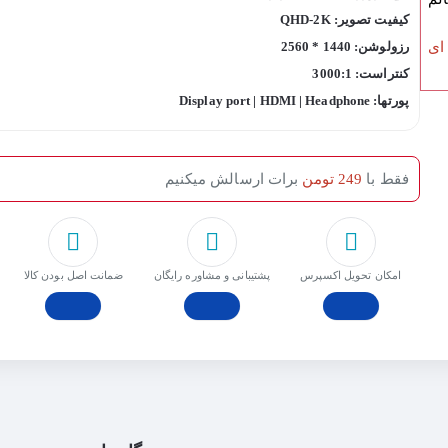
کیفیت تصویر: QHD-2K
 ای
رزولوشن: 1440 * 2560
کنتراست: 3000:1
پورتها: Display port | HDMI | Headphone
فقط با
249 تومن
برات ارسالش میکنیم
امکان تحویل اکسپرس
پشتیبانی و مشاوره رایگان
ﺿﻤﺎﻧﺖ اﺻﻞ ﺑﻮدن ﮐﺎﻟﺎ