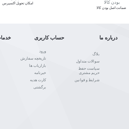
اﻣﮑﺎن ﺗﺤﻮﯾﻞ اﮐﺴﭙﺮس
ﺿﻤﺎﻧﺖ اﺻﻞ ﺑﻮدن ﮐﺎﻟﺎ
درباره ما
حساب کاربری
خدما
ورود
بلاگ
تاریخچه سفارش
سوالات متداول
بازاریاب ها
سیاست حفظ
حریم مشتری
خبرنامه
شرایط و قوانین
کارت هدیه
برگشتی