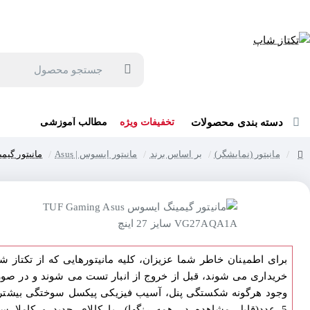
جهت مشاوره و خرید می توانید با شماره 57129-021 تماس بگیرید یا در بله یا روبیکا با شماره 09121759502 در ارتباط باشید (شنبه تا پنجشنبه 9 صبح الی 19 عصر)
جستجو
محصول
دسته بندی محصولات
تخفیفات ویژه
مطالب آموزشی
مانیتور (نمایشگر)
بر اساس برند
مانیتور ایسوس | Asus
مانیتور گیمینگ ایسوس G27AQA1A
home
برای اطمینان خاطر شما عزیزان، کلیه مانیتورهایی که از تکتاز ش
خریداری می شوند، قبل از خروج از انبار تست می شوند و در صو
وجود هرگونه شکستگی پنل، آسیب فیزیکی پیکسل سوختگی بیشتر 
5 عدد(قابل مشاهده در همه رنگها)، با کالای جدید و کاملا سا