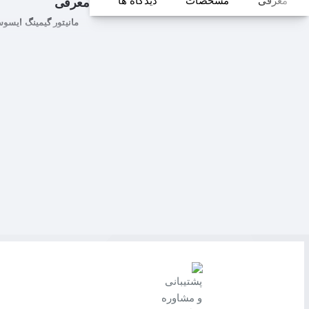
معرفی
مشخصات
دیدگاه ها
معرفی
مانیتور گیمینگ ایسوس TUF Gaming Asus VG27AQA1A سایز 7