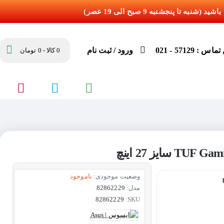
س : 57129 - 021
ورود / ثبت نام
0 کالا - 0 تومان
وضعیت موجودی:
ناموجود
مدل:
82862229
82862229
SKU: