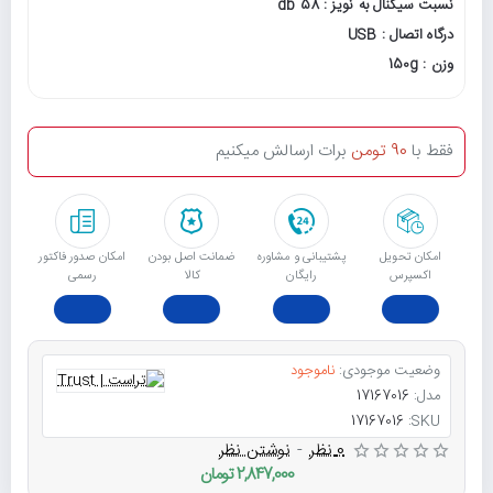
نسبت سیگنال به نویز : 58 db
درگاه اتصال : USB
وزن : 150g
فقط با
90 تومن
برات ارسالش میکنیم
امکان تحویل
پشتیبانی و مشاوره
ﺿﻤﺎﻧﺖ اﺻﻞ ﺑﻮدن
امکان صدور فاکتور
اکسپرس
رایگان
ﮐﺎﻟﺎ
رسمی
وضعیت موجودی:
ناموجود
مدل:
17167016
17167016
SKU:
0 نظر
-
نوشتن نظر
2,847,000 تومان