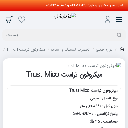
شماره های مشاوره و خرید: 57129-021 و 09121759502
جستجو
لوازم جانبی
تجهیزات گیمینگ و استریم
میکروفون تراست | Trust
م
home
میکروفون تراست Trust Mico
میکروفون تراست Trust Mico
نوع اتصال : سیمی
طول کابل : 180 سانتی متر
پاسخ فرکانسی : 50Hz-16KHz
حساسیت : 45 db