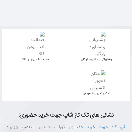
پشتیبانی و مشاوره رایگان
ﺿﻤﺎﻧﺖ اﺻﻞ ﺑﻮدن ﮐﺎﻟﺎ
اﻣﮑﺎن ﺗﺤﻮﯾﻞ اﮐﺴﭙﺮس
نشانی های تک تاز شاپ جهت خرید حضوری:
فروشگاه جهت خرید حضوری
: تهران، خیابان ولیعصر، چهارراه