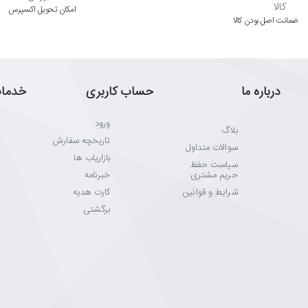
اﻣﮑﺎن ﺗﺤﻮﯾﻞ اﮐﺴﭙﺮس
ﺿﻤﺎﻧﺖ اﺻﻞ ﺑﻮدن ﮐﺎﻟﺎ
درباره ما
حساب کاربری
خدما
ورود
بلاگ
تاریخچه سفارش
سوالات متداول
بازاریاب ها
سیاست حفظ
حریم مشتری
خبرنامه
شرایط و قوانین
کارت هدیه
برگشتی