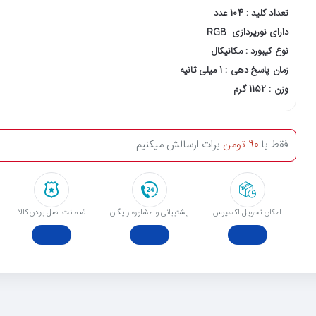
تعداد کلید : 104 عدد
دارای نورپردازی RGB
نوع کیبورد : مکانیکال
زمان پاسخ دهی : 1 میلی ثانیه
وزن : 1152 گرم
فقط با
90 تومن
برات ارسالش میکنیم
امکان تحویل اکسپرس
پشتیبانی و مشاوره رایگان
ﺿﻤﺎﻧﺖ اﺻﻞ ﺑﻮدن ﮐﺎﻟﺎ