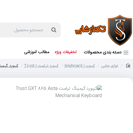
جهت مشاوره و خرید می توانید با شماره 57129-021 تماس بگیرید یا در بله یا روبیکا با شماره 09121759502 در ارتباط باشید (شنبه تا پنجشنبه 9 صبح الی 19 عصر)
جستجو
محصول
دسته بندی محصولات
تخفیفات ویژه
مطالب آموزشی
لوازم جانبی
کیبورد | Keyboard
کیبورد تراست | Trust
کیبورد گیمینگ تراست l Keyboard
home