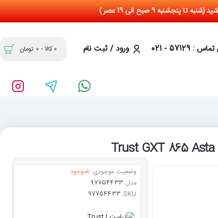
س : 57129 - 021
ورود / ثبت نام
0 کالا - 0 تومان
وضعیت موجودی:
ناموجود
مدل:
97754433
97754433
SKU: