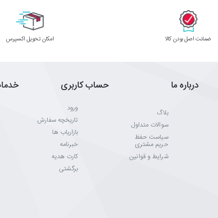
ﺿﻤﺎﻧﺖ اﺻﻞ ﺑﻮدن ﮐﺎﻟﺎ
اﻣﮑﺎن ﺗﺤﻮﯾﻞ اﮐﺴﭙﺮس
درباره ما
حساب کاربری
خدما
ورود
بلاگ
تاریخچه سفارش
سوالات متداول
بازاریاب ها
سیاست حفظ
حریم مشتری
خبرنامه
شرایط و قوانین
کارت هدیه
برگشتی