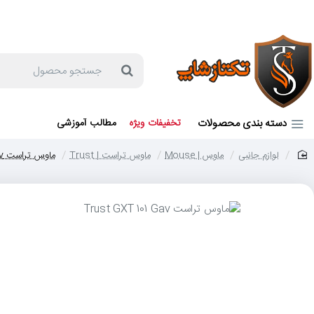
جهت مشاوره و خرید می توانید با شماره 57129-021 تماس بگیرید یا در بله یا روبیکا با شماره 09121759502 در ارتباط باشید (شنبه تا پنجشنبه 9 صبح الی 19 عصر)
جستجو
محصول
دسته بندی محصولات
تخفیفات ویژه
مطالب آموزشی
لوازم جانبی
ماوس | Mouse
ماوس تراست | Trust
ماوس تراست Trust GXT 101 Gav
home