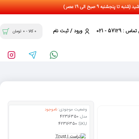
س : 57129 - 021
ورود / ثبت نام
0 کالا - 0 تومان
وضعیت موجودی:
ناموجود
مدل:
42316350
42316350
SKU: