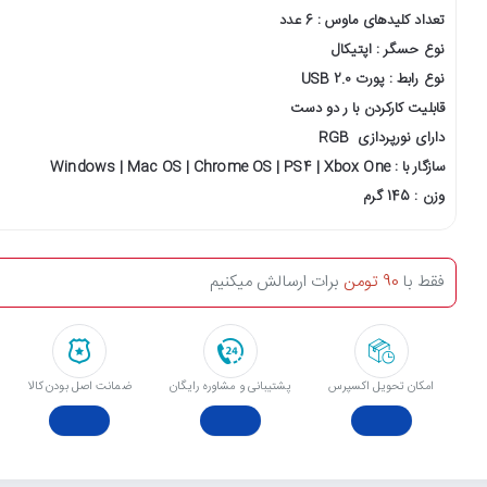
تعداد کلیدهای ماوس : 6 عدد
نوع حسگر : اپتیکال
نوع رابط : پورت USB 2.0
قابلیت کارکردن با ر دو دست
دارای نورپردازی RGB
سازگار با : Windows | Mac OS | Chrome OS | PS4 | Xbox One
وزن : 145 گرم
فقط با
90 تومن
برات ارسالش میکنیم
امکان تحویل اکسپرس
پشتیبانی و مشاوره رایگان
ﺿﻤﺎﻧﺖ اﺻﻞ ﺑﻮدن ﮐﺎﻟﺎ