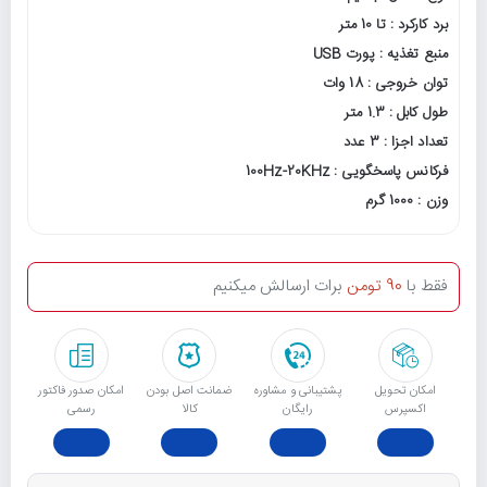
برد کارکرد : تا 10 متر
منبع تغذیه : پورت USB
توان خروجی : 18 وات
طول کابل : 1.3 متر
تعداد اجزا : 3 عدد
فرکانس پاسخگویی : 100Hz-20KHz
وزن : 1000 گرم
فقط با
90 تومن
برات ارسالش میکنیم
امکان تحویل
پشتیبانی و مشاوره
ﺿﻤﺎﻧﺖ اﺻﻞ ﺑﻮدن
امکان صدور فاکتور
اکسپرس
رایگان
ﮐﺎﻟﺎ
رسمی