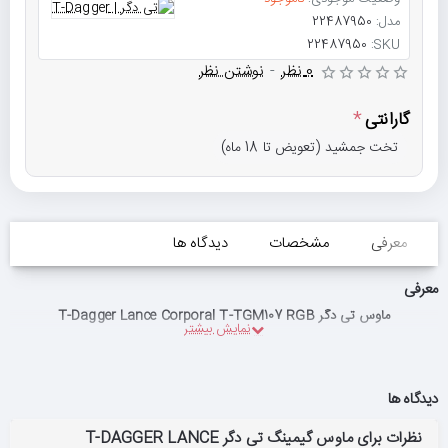
مدل:
22487950
22487950
SKU:
0 نظر
-
نوشتن نظر
گارانتی
تخت جمشید (تعویض تا 18 ماه)
معرفی
مشخصات
دیدگاه ها
معرفی
ماوس تی دگر T-Dagger Lance Corporal T-TGM107 RGB
دیدگاه ها
نظرات برای ماوس گیمینگ تی دگر T-DAGGER LANCE