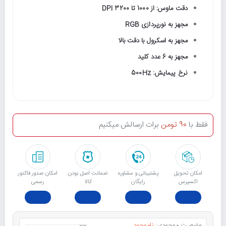
دقت ماوس: از 1000 تا 3200 DPI
مجهز به نورپردازی RGB
مجهز به اسکرول با دقت بالا
مجهز به 6 عدد کلید
نرخ پیمایش: 500Hz
فقط با
90 تومن
برات ارسالش میکنیم
امکان تحویل
پشتیبانی و مشاوره
ﺿﻤﺎﻧﺖ اﺻﻞ ﺑﻮدن
امکان صدور فاکتور
اکسپرس
رایگان
ﮐﺎﻟﺎ
رسمی
وضعیت موجودی:
ناموجود