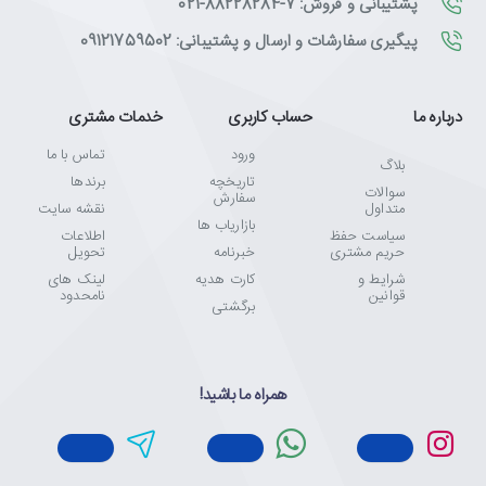
پشتیبانی و فروش: 7-88228284-021
پیگیری سفارشات و ارسال و پشتیبانی: 09121759502
درباره ما
حساب کاربری
خدمات مشتری
ورود
تماس با ما
بلاگ
تاریخچه
برندها
سوالات
سفارش
متداول
نقشه سایت
بازاریاب ها
سیاست حفظ
اطلاعات
حریم مشتری
خبرنامه
تحویل
شرایط و
کارت هدیه
لینک های
قوانین
نامحدود
برگشتی
همراه ما باشید!