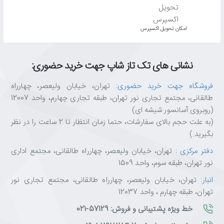
اﻣﮑﺎن ﺗﺤﻮﯾﻞ اﮐﺴﭙﺮس
نشانی های تک تاز شاپ جهت خرید حضوری:
فروشگاه جهت خرید حضوری
: تهران، خیابان ولیعصر، چهارراه
طالقانی، مجتمع تجاری نور تهران، طبقه تجاری چهارم، واحد 12007
(روبروی آسانسور شیشه ای)
(به علت حجم بالای سفارشات، حتما زمان انتظار تا 2 ساعت را در نظر
بگیرید.)
دفتر مرکزی
: تهران، خیابان ولیعصر، چهارراه طالقانی، مجتمع اداری
نور تهران، طبقه سوم، واحد 1509
انبار
: تهران، خیابان ولیعصر، چهارراه طالقانی، مجتمع تجاری نور
تهران، طبقه چهارم ، واحد 12037
خط ویژه پشتیبانی و فروش: 57129-021