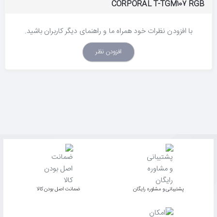
CORPORAL T-TGM107 RGB
با افزودن نظرات خود همراه ما و راهنمای دیگر کاربران باشید.
افزودن نظر
پشتیبانی و مشاوره رایگان
ﺿﻤﺎﻧﺖ اﺻﻞ ﺑﻮدن ﮐﺎﻟﺎ