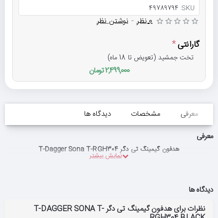
49789794
SKU:
0 نظر
-
نوشتن نظر
گارانتی
تخت جمشید (تعویض تا 18 ماه)
2,499,000 تومان
معرفی
مشخصات
دیدگاه ها
معرفی
هدفون گیمینگ تی دگر T-Dagger Sona T-RGH304
دیدگاه ها
نظرات برای هدفون گیمینگ تی دگر T-DAGGER SONA T-
RGH304 BLACK