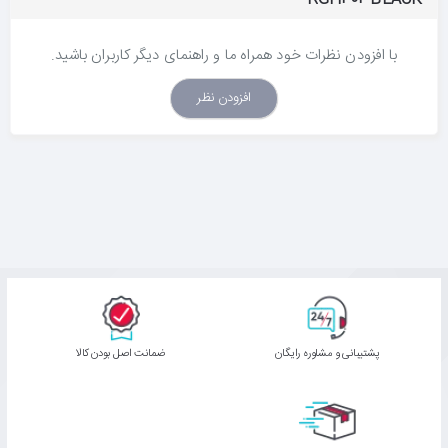
با افزودن نظرات خود همراه ما و راهنمای دیگر کاربران باشید.
افزودن نظر
پشتیبانی و مشاوره رایگان
ﺿﻤﺎﻧﺖ اﺻﻞ ﺑﻮدن ﮐﺎﻟﺎ