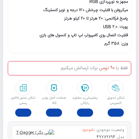
مجهز به نورپردازی RGB
میکروفن با قابلیت چرخش 120 درجه و نویز کنسلینگ
پاسخ فرکانسی: 20 هرتز تا 20 کیلو هرتز
پورت: USB 2.0
قابلیت اتصال روی کامپیوتر، لپ تاپ و کنسول های بازی
وزن: 358 گرم
فقط با
90 تومن
برات ارسالش میکنیم
امکان تحویل
پشتیبانی و مشاوره
ﺿﻤﺎﻧﺖ اﺻﻞ ﺑﻮدن
امکان صدور فاکتور
اکسپرس
رایگان
ﮐﺎﻟﺎ
رسمی
وضعیت موجودی:
ناموجود
مدل:
49789794