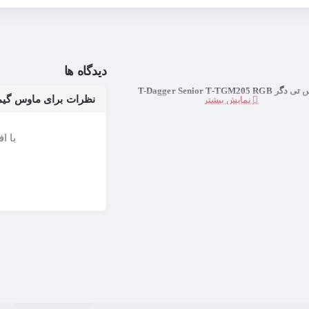
دیدگاه ها
T-Dagger Senior T-TGM205 RG
نظرات برای ماوس گیمینگ تی دگر 205 RGB
با ا