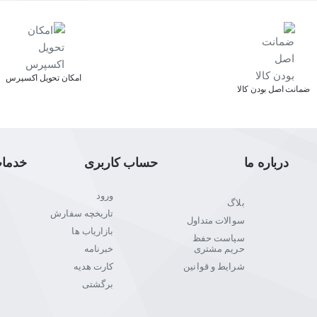
اﻣﮑﺎن ﺗﺤﻮﯾﻞ اﮐﺴﭙﺮس
ﺿﻤﺎﻧﺖ اﺻﻞ ﺑﻮدن ﮐﺎﻟﺎ
درباره ما
حساب کاربری
خدما
ورود
بلاگ
تاریخچه سفارش
سوالات متداول
بازاریاب ها
سیاست حفظ
حریم مشتری
خبرنامه
شرایط و قوانین
کارت هدیه
برگشتی