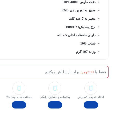
دقت ماوس: 4800 DPI
مجهز به نورپردازی RGB
مجهز به 7 عدد کلید
نرخ پیمایش: 1000Hz
دارای حافظه داخلی 5 حالته
شتاب 10G
وزن: 107 گرم
فقط با
90 تومن
برات ارسالش میکنیم
امکان تحویل اکسپرس
پشتیبانی و مشاوره رایگان
ﺿﻤﺎﻧﺖ اﺻﻞ ﺑﻮدن ﮐﺎﻟﺎ