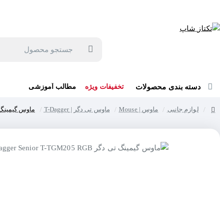
جهت مشاوره و خرید می توانید با شماره 57129-021 تماس بگیرید یا در بله یا روبیکا با شماره 09121759502 در ارتباط باشید (شنبه تا پنجشنبه 9 صبح الی 19 عصر)
جستجو
محصول
دسته بندی محصولات
تخفیفات ویژه
مطالب آموزشی
لوازم جانبی
ماوس | Mouse
ماوس تی دگر | T-Dagger
ماوس گیمینگ تی دگر TGM205 RGB
home