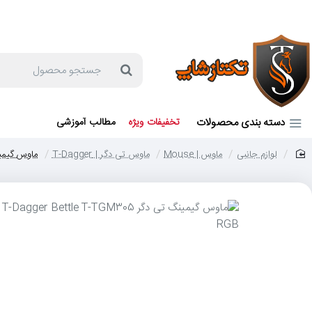
جهت مشاوره و خرید می توانید با شماره 57129-021 تماس بگیرید یا در بله یا روبیکا با شماره 09121759502 در ارتباط باشید (شنبه تا پنجشنبه 9 صبح الی 19 عصر)
جستجو
محصول
دسته بندی محصولات
تخفیفات ویژه
مطالب آموزشی
لوازم جانبی
ماوس | Mouse
ماوس تی دگر | T-Dagger
ماوس گیمینگ تی دگر RGB
home