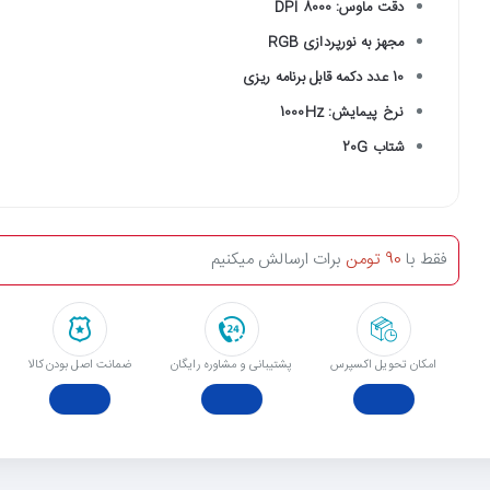
دقت ماوس: 8000 DPI
مجهز به نورپردازی RGB
10 عدد دکمه قابل برنامه ریزی
نرخ پیمایش: 1000Hz
شتاب 20G
فقط با
90 تومن
برات ارسالش میکنیم
امکان تحویل اکسپرس
پشتیبانی و مشاوره رایگان
ﺿﻤﺎﻧﺖ اﺻﻞ ﺑﻮدن ﮐﺎﻟﺎ