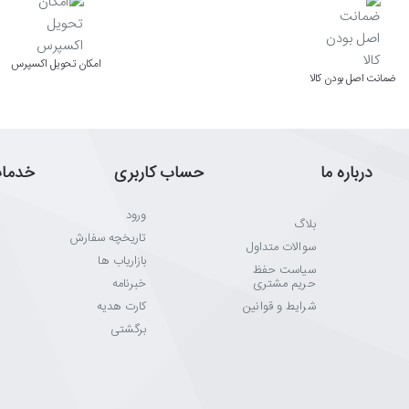
اﻣﮑﺎن ﺗﺤﻮﯾﻞ اﮐﺴﭙﺮس
ﺿﻤﺎﻧﺖ اﺻﻞ ﺑﻮدن ﮐﺎﻟﺎ
درباره ما
حساب کاربری
خدما
ورود
بلاگ
تاریخچه سفارش
سوالات متداول
بازاریاب ها
سیاست حفظ
حریم مشتری
خبرنامه
شرایط و قوانین
کارت هدیه
برگشتی