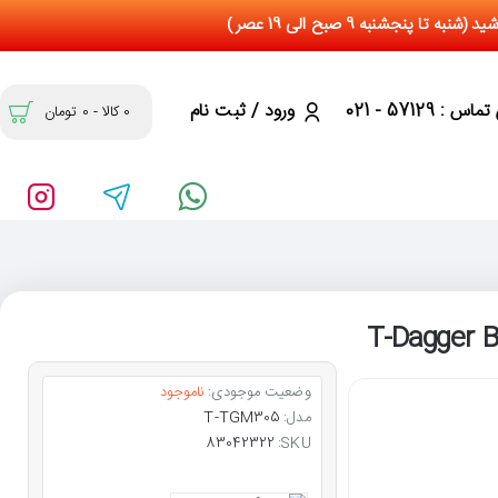
س : 57129 - 021
ورود / ثبت نام
0 کالا - 0 تومان
وضعیت موجودی:
ناموجود
مدل:
T-TGM305
83042322
SKU: