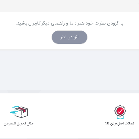
با افزودن نظرات خود همراه ما و راهنمای دیگر کاربران باشید.
افزودن نظر
ﺿﻤﺎﻧﺖ اﺻﻞ ﺑﻮدن ﮐﺎﻟﺎ
اﻣﮑﺎن ﺗﺤﻮﯾﻞ اﮐﺴﭙﺮس