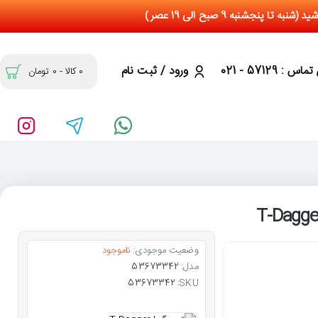
س : 57129 - 021
ورود / ثبت نام
0 کالا - 0 تومان
وضعیت موجودی:
ناموجود
مدل:
53673342
53673342
SKU: