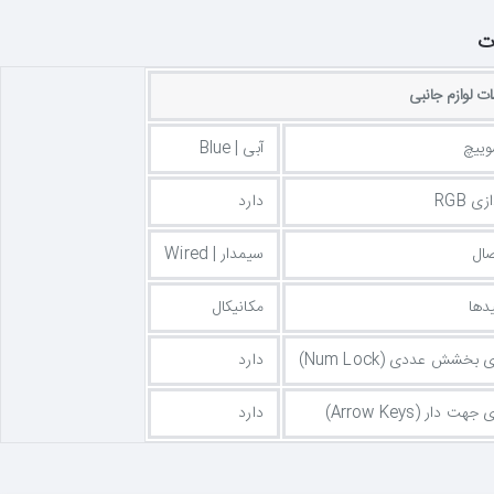
ت
 لوازم جانبی
ییچ
آبی | Blue
ی RGB
دارد
صال
سیمدار | Wired
دها
مکانیکال
بخشش عددی (Num Lock)
دارد
ت دار (Arrow Keys)
دارد