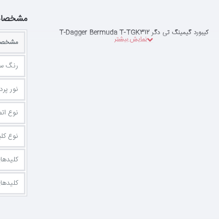
مشخصا
کیبورد گیمینگ تی دگر T-Dagger Bermuda T-TGK312
مشخصات
رنگ سو
نور پرداز
نوع ات
نوع کلی
کلیدهای 
کلیدهای جه