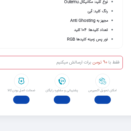
نوع کلید: مکانیکال
Outemu
رنگ کلید: آبی
مجهز به Anti Ghosting
تعداد کلیدها: 104 کلید
نور پس زمینه کلیدها RGB
فقط با
90 تومن
برات ارسالش میکنیم
امکان تحویل اکسپرس
پشتیبانی و مشاوره رایگان
ﺿﻤﺎﻧﺖ اﺻﻞ ﺑﻮدن ﮐﺎﻟﺎ