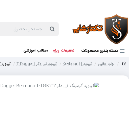
جهت مشاوره و خرید می توانید با شماره 57129-021 تماس بگیرید یا در بله یا روبیکا با شماره 09121759502 در ارتباط باشید (شنبه تا پنجشنبه 9 صبح الی 19 عصر)
جستجو
محصول
دسته بندی محصولات
تخفیفات ویژه
مطالب آموزشی
لوازم جانبی
کیبورد | Keyboard
کیبورد تی دگر | T-Dagger
کیبورد گیمینگ ت
home