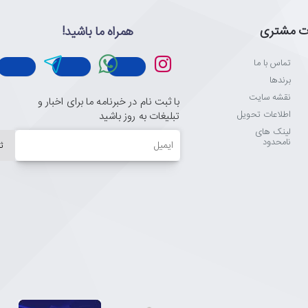
ت مشتری
همراه ما باشید!
تماس با ما
برندها
نقشه سایت
با ثبت نام در خبرنامه ما برای اخبار و
اطلاعات تحویل
تبلیغات به روز باشید
لینک های
ایمیل
نامحدود
ث