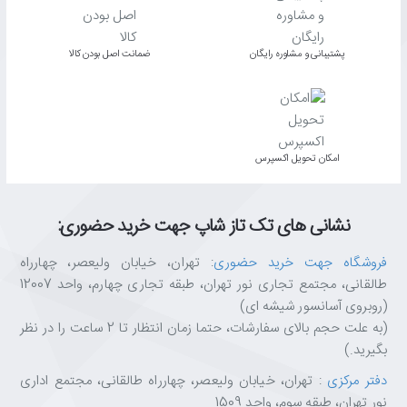
پشتیبانی و مشاوره رایگان
ﺿﻤﺎﻧﺖ اﺻﻞ ﺑﻮدن ﮐﺎﻟﺎ
اﻣﮑﺎن ﺗﺤﻮﯾﻞ اﮐﺴﭙﺮس
نشانی های تک تاز شاپ جهت خرید حضوری:
فروشگاه جهت خرید حضوری
: تهران، خیابان ولیعصر، چهارراه
طالقانی، مجتمع تجاری نور تهران، طبقه تجاری چهارم، واحد 12007
(روبروی آسانسور شیشه ای)
(به علت حجم بالای سفارشات، حتما زمان انتظار تا 2 ساعت را در نظر
بگیرید.)
دفتر مرکزی
: تهران، خیابان ولیعصر، چهارراه طالقانی، مجتمع اداری
نور تهران، طبقه سوم، واحد 1509