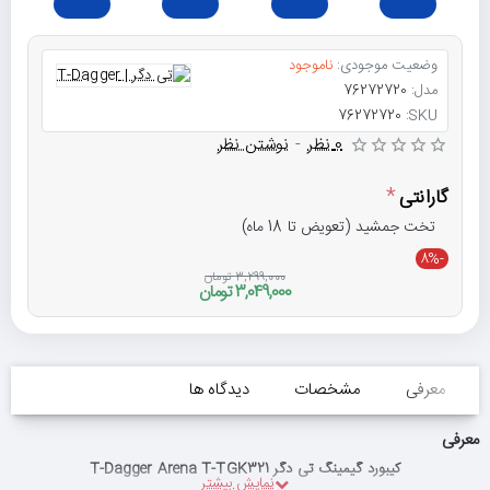
وضعیت موجودی:
ناموجود
مدل:
76272720
76272720
SKU:
0 نظر
-
نوشتن نظر
گارانتی
تخت جمشید (تعویض تا 18 ماه)
-8%
3,299,000 تومان
3,049,000 تومان
معرفی
مشخصات
دیدگاه ها
معرفی
کیبورد گیمینگ تی دگر T-Dagger Arena T-TGK321