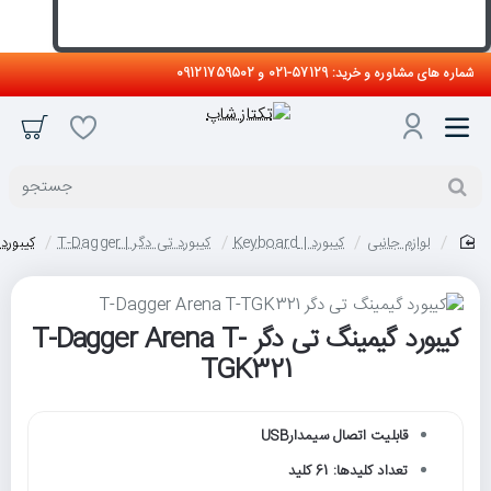
شماره های مشاوره و خرید: 57129-021 و 09121759502
جستجو
لوازم جانبی
کیبورد | Keyboard
کیبورد تی دگر | T-Dagger
کیبورد گیمین
home
کیبورد گیمینگ تی دگر T-Dagger Arena T-
حراج
TGK321
قابلیت اتصال سیمدارUSB
تعداد کلیدها: 61 کلید