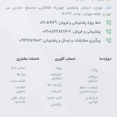
انبار
: تهران، خیابان ولیعصر، چهارراه طالقانی، مجتمع تجاری نور
تهران، طبقه چهارم ، واحد 12037
خط ویژه پشتیبانی و فروش: 57129-021
پشتیبانی و فروش: 7-88228284-021
پیگیری سفارشات و ارسال و پشتیبانی: 09121759502
درباره ما
حساب کاربری
خدمات مشتری
ورود
تماس با ما
بلاگ
تاریخچه
برندها
سوالات
سفارش
متداول
نقشه سایت
بازاریاب ها
سیاست حفظ
اطلاعات
حریم مشتری
خبرنامه
تحویل
شرایط و
کارت هدیه
لینک های
قوانین
نامحدود
برگشتی