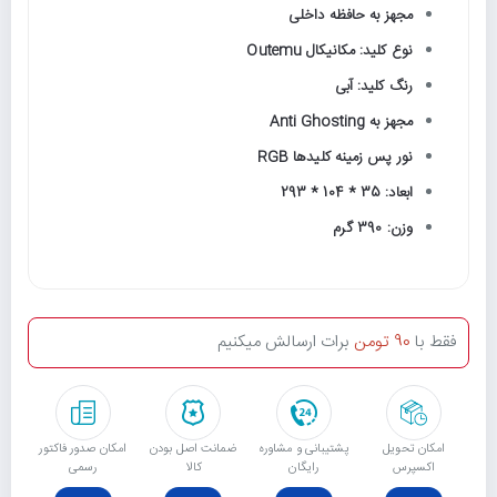
مجهز به حافظه داخلی
نوع کلید: مکانیکال Outemu
رنگ کلید: آبی
مجهز به Anti Ghosting
نور پس زمینه کلیدها RGB
ابعاد: 35 * 104 * 293
وزن: 390 گرم
فقط با
90 تومن
برات ارسالش میکنیم
امکان تحویل
پشتیبانی و مشاوره
ﺿﻤﺎﻧﺖ اﺻﻞ ﺑﻮدن
امکان صدور فاکتور
اکسپرس
رایگان
ﮐﺎﻟﺎ
رسمی