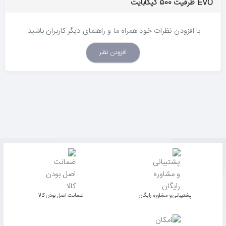
EVO ظرفیت 500 گیگابایت
با افزودن نظرات خود همراه ما و راهنمای دیگر کاربران باشید.
افزودن نظر
پشتیبانی و مشاوره رایگان
ﺿﻤﺎﻧﺖ اﺻﻞ ﺑﻮدن ﮐﺎﻟﺎ