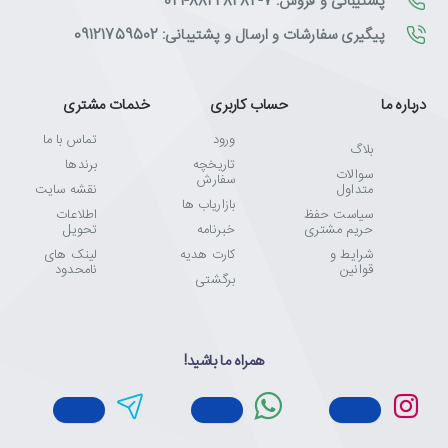
پشتیبانی و فروش: 7-88228284-021
پیگیری سفارشات و ارسال و پشتیبانی: 09121759502
درباره ما
حساب کاربری
خدمات مشتری
ورود
تماس با ما
بلاگ
تاریخچه
برندها
سوالات
سفارش
متداول
نقشه سایت
بازاریاب ها
سیاست حفظ
اطلاعات
حریم مشتری
خبرنامه
تحویل
شرایط و
کارت هدیه
لینک های
قوانین
نامحدود
برگشتی
همراه ما باشید!