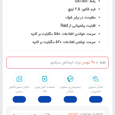
رابط: SATAIII
فرم فکتور: 2.5 اینچ
مقاومت در برابر شوک
قابلیت پشتیبانی از Raid
سرعت خواندن اطلاعات: 550 مگابایت بر ثانیه
سرعت نوشتن اطلاعات: 520 مگابایت بر ثانیه
فقط با
90 تومن
برات ارسالش میکنیم
امکان تحویل
پشتیبانی و مشاوره
ﺿﻤﺎﻧﺖ اﺻﻞ ﺑﻮدن
امکان صدور فاکتور
اکسپرس
رایگان
ﮐﺎﻟﺎ
رسمی
وضعیت موجودی:
ناموجود