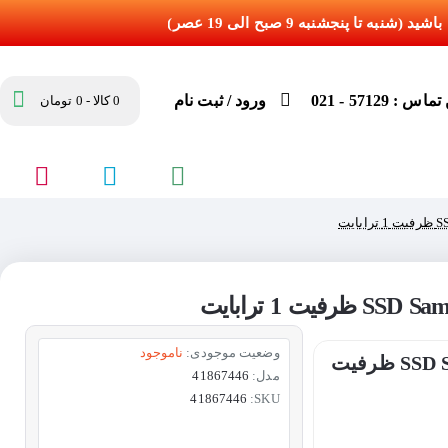
س : 57129 - 021
ورود / ثبت نام
0 کالا - 0 تومان
وضعیت موجودی:
ناموجود
حافظه اس اس دی سامسونگ SSD Samsung 860 EVO ظرفیت
مدل:
41867446
41867446
SKU: