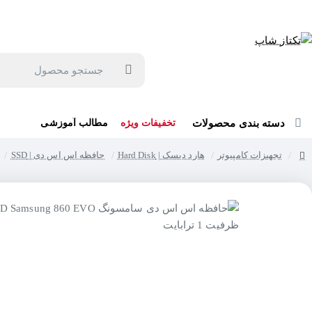
جهت مشاوره و خرید می توانید با شماره 57129-021 تماس بگیرید یا در بله یا روبیکا با شماره 09121759502 در ارتباط باشید (شنبه تا پنجشنبه 9 صبح الی 19 عصر)
جستجو
محصول
دسته بندی محصولات
تخفیفات ویژه
مطالب آموزشی
تجهیزات کامپیوتر
هارد دیسک | Hard Disk
حافظه اس اس دی | SSD
home