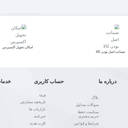
اﻣﮑﺎن ﺗﺤﻮﯾﻞ اﮐﺴﭙﺮس
ﺿﻤﺎﻧﺖ اﺻﻞ ﺑﻮدن ﮐﺎﻟﺎ
درباره ما
حساب کاربری
خدما
ورود
بلاگ
تاریخچه سفارش
سوالات متداول
بازاریاب ها
سیاست حفظ
حریم مشتری
خبرنامه
شرایط و قوانین
کارت هدیه