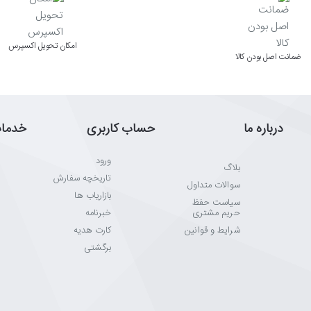
اﻣﮑﺎن ﺗﺤﻮﯾﻞ اﮐﺴﭙﺮس
ﺿﻤﺎﻧﺖ اﺻﻞ ﺑﻮدن ﮐﺎﻟﺎ
درباره ما
حساب کاربری
خدما
ورود
بلاگ
تاریخچه سفارش
سوالات متداول
بازاریاب ها
سیاست حفظ
حریم مشتری
خبرنامه
شرایط و قوانین
کارت هدیه
برگشتی