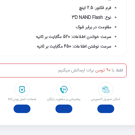
فرم فکتور: 2.5 اینچ
نوع: 3D NAND Flash
مقاومت در برابر شوک
سرعت خواندن اطلاعات: 520 مگابایت بر ثانیه
سرعت نوشتن اطلاعات: 450 مگابایت بر ثانیه
فقط با
90 تومن
برات ارسالش میکنیم
امکان تحویل اکسپرس
پشتیبانی و مشاوره رایگان
ﺿﻤﺎﻧﺖ اﺻﻞ ﺑﻮدن ﮐﺎﻟﺎ