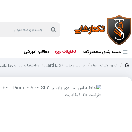
جهت مشاوره و خرید می توانید با شماره 57129-021 تماس بگیرید یا در بله یا روبیکا با شماره 09121759502 در ارتباط باشید (شنبه تا پنجشنبه 9 صبح الی 19 عصر)
جستجو
محصول
دسته بندی محصولات
تخفیفات ویژه
مطالب آموزشی
تجهیزات کامپیوتر
هارد دیسک | Hard Disk
حافظه اس اس دی | SSD
home