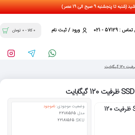
س : 57129 - 021
ورود / ثبت نام
0 کالا - 0 تومان
وضعیت موجودی:
ناموجود
حافظه اس اس دی پایونیر SSD Pioneer APS-SL3 ظرفیت 120
مدل:
22181565
22181565
SKU: