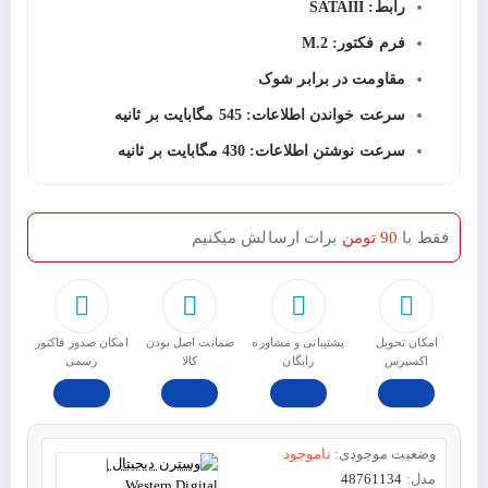
رابط: SATAIII
فرم فکتور: M.2
مقاومت در برابر شوک
سرعت خواندن اطلاعات: 545 مگابایت بر ثانیه
سرعت نوشتن اطلاعات: 430 مگابایت بر ثانیه
فقط با
90 تومن
برات ارسالش میکنیم
امکان تحویل
پشتیبانی و مشاوره
ﺿﻤﺎﻧﺖ اﺻﻞ ﺑﻮدن
امکان صدور فاکتور
اکسپرس
رایگان
ﮐﺎﻟﺎ
رسمی
وضعیت موجودی:
ناموجود
مدل:
48761134