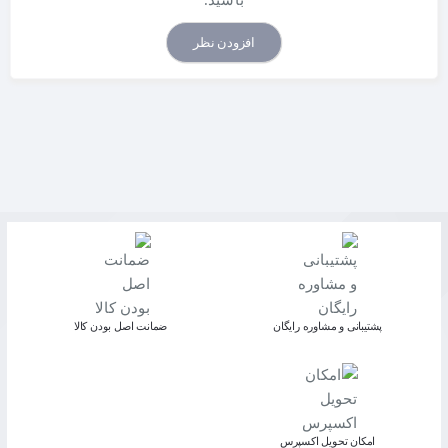
باشید.
افزودن نظر
پشتیبانی و مشاوره رایگان
ﺿﻤﺎﻧﺖ اﺻﻞ ﺑﻮدن ﮐﺎﻟﺎ
اﻣﮑﺎن ﺗﺤﻮﯾﻞ اﮐﺴﭙﺮس